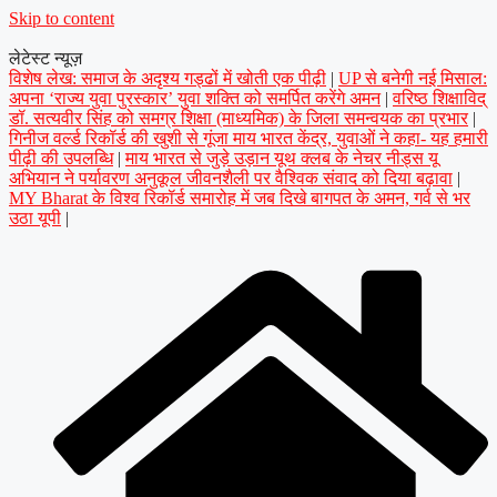
Skip to content
लेटेस्ट न्यूज़
विशेष लेख: समाज के अदृश्य गड्ढों में खोती एक पीढ़ी
|
UP से बनेगी नई मिसाल:
अपना ‘राज्य युवा पुरस्कार’ युवा शक्ति को समर्पित करेंगे अमन
|
वरिष्ठ शिक्षाविद्
डॉ. सत्यवीर सिंह को समग्र शिक्षा (माध्यमिक) के जिला समन्वयक का प्रभार
|
गिनीज वर्ल्ड रिकॉर्ड की खुशी से गूंजा माय भारत केंद्र, युवाओं ने कहा- यह हमारी
पीढ़ी की उपलब्धि
|
माय भारत से जुड़े उड़ान यूथ क्लब के नेचर नीड्स यू
अभियान ने पर्यावरण अनुकूल जीवनशैली पर वैश्विक संवाद को दिया बढ़ावा
|
MY Bharat के विश्व रिकॉर्ड समारोह में जब दिखे बागपत के अमन, गर्व से भर
उठा यूपी
|