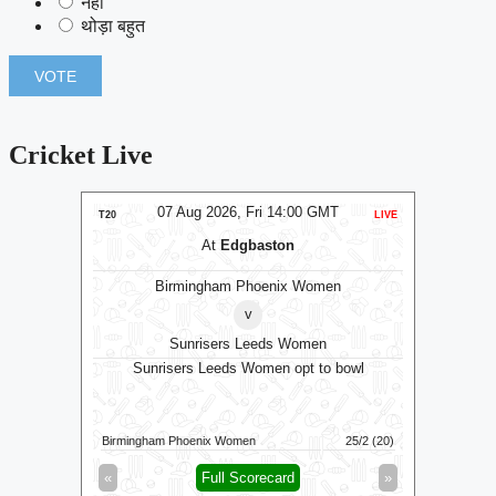
नहीं
थोड़ा बहुत
Cricket Live
T
07 Aug 2026, Fri 14:00 GMT
LIVE
T20
LIVE
ODI
At
Edgbaston
Birmingham Phoenix Women
v
Sunrisers Leeds Women
RK
Le
Sunrisers Leeds Women opt to bowl
wl
119/3 (14.3)
Birmingham Phoenix Women
25/2 (20)
Warwickshi
»
«
Full Scorecard
»
«