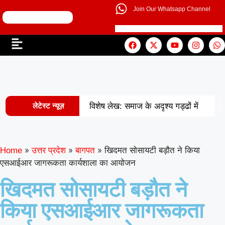
Join Our Whatsapp Channel
लेटेस्ट न्यूज़
विशेष लेख: समाज के अदृश्य गड्ढों में
|
खोती एक पीढ़ी
UP से बनेगी नई
मिसाल: अपना ‘राज्य युवा पुरस्कार’ युवा शक्ति
»
»
»
खिदमत सोसायटी बड़ौत ने किया
Home
उत्तर प्रदेश
बागपत
एसआईआर जागरूकता कार्यशाला का आयोजन
|
को समर्पित करेंगे अमन
वरिष्ठ
खिदमत सोसायटी बड़ौत ने
शिक्षाविद् डॉ. सत्यवीर सिंह को समग्र शिक्षा
किया एसआईआर जागरूकता
(माध्यमिक) के जिला समन्वयक का प्रभार