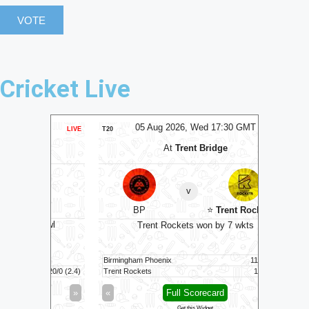
Cricket Live
MT
05 Aug 2026, Wed 17:30 GMT
0
LIVE
T20
T20
At
Trent Bridge
v
BP
⭐
Trent Rockets
⭐
C
bowl
Trent Rockets won by 7 wkts
Nel
Birmingham Phoenix
111/6 (100)
Nellai Roya
20/0 (2.4)
Trent Rockets
116/3 (83)
Chepauk Sup
»
«
Full Scorecard
»
«
Get this Widget