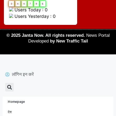
0
4
4
7
9
6
Users Today : 0
Users Yesterday : 0
© 2025 Janta Now. All rights reserved.
News Portal
Developed
by New Traffic Tail
लॉगिन इन करें
Homepage
देश