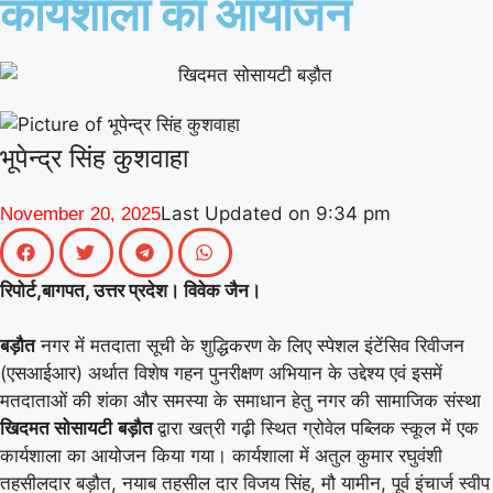
कार्यशाला का आयोजन
|
गिनीज वर्ल्ड रिकॉर्ड की खुशी से गूंजा माय
भारत केंद्र, युवाओं ने कहा- यह हमारी पीढ़ी
|
की उपलब्धि
माय भारत से जुड़े उड़ान
यूथ क्लब के नेचर नीड्स यू अभियान ने
भूपेन्द्र सिंह कुशवाहा
पर्यावरण अनुकूल जीवनशैली पर वैश्विक संवाद
Last Updated on
9:34 pm
November 20, 2025
|
को दिया बढ़ावा
MY Bharat के विश्व
रिकॉर्ड समारोह में जब दिखे बागपत के अमन,
रिपोर्ट,बागपत, उत्तर प्रदेश। विवेक जैन।
|
गर्व से भर उठा यूपी
बड़ौत
नगर में मतदाता सूची के शुद्धिकरण के लिए स्पेशल इंटेंसिव रिवीजन
(एसआईआर) अर्थात विशेष गहन पुनरीक्षण अभियान के उद्देश्य एवं इसमें
मतदाताओं की शंका और समस्या के समाधान हेतु नगर की सामाजिक संस्था
खिदमत सोसायटी
बड़ौत
द्वारा खत्री गढ़ी स्थित ग्रोवेल पब्लिक स्कूल में एक
कार्यशाला का आयोजन किया गया। कार्यशाला में अतुल कुमार रघुवंशी
तहसीलदार बड़ौत, नयाब तहसील दार विजय सिंह, मौ यामीन, पूर्व इंचार्ज स्वीप