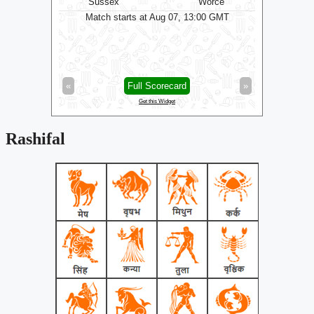
kshire
Sussex
Worce
Some
0 GMT
Match starts at Aug 07, 13:00 GMT
Matc
»
«
Full Scorecard
»
«
Get this Widget
Rashifal