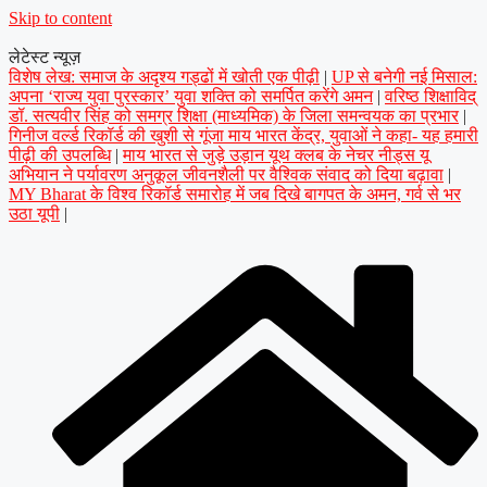
Skip to content
लेटेस्ट न्यूज़
विशेष लेख: समाज के अदृश्य गड्ढों में खोती एक पीढ़ी
|
UP से बनेगी नई मिसाल:
अपना ‘राज्य युवा पुरस्कार’ युवा शक्ति को समर्पित करेंगे अमन
|
वरिष्ठ शिक्षाविद्
डॉ. सत्यवीर सिंह को समग्र शिक्षा (माध्यमिक) के जिला समन्वयक का प्रभार
|
गिनीज वर्ल्ड रिकॉर्ड की खुशी से गूंजा माय भारत केंद्र, युवाओं ने कहा- यह हमारी
पीढ़ी की उपलब्धि
|
माय भारत से जुड़े उड़ान यूथ क्लब के नेचर नीड्स यू
अभियान ने पर्यावरण अनुकूल जीवनशैली पर वैश्विक संवाद को दिया बढ़ावा
|
MY Bharat के विश्व रिकॉर्ड समारोह में जब दिखे बागपत के अमन, गर्व से भर
उठा यूपी
|