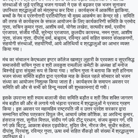
संस्थाओं से जुड़े प्रसिद्ध भजन गायको ने एक से बढ़कर एक भजन सुनाकर
उपस्थित श्रद्धालुओं को मंत्रमुग्ध कर दिया। कार्यक्रम में आकर्षित झांकिया,
बच्चों के गेम व प्रश्नोत्तरी प्रतियोगिता भी मुख्य आकर्षण का केन्द्र रहे। समिति
की तरफ से कार्यक्रम के सफल आयोजन के लिए कार्यकारिणी समिति के प्रमोद
गुप्ता, सचिन कुमार गुप्ता, आशीष वर्मा, योगेश लखेरा, सत्यवीर शर्मा, प्रवीण
प्रजापत, संजीव गॉंधी, सुरेन्द्र प्रजापत, कुलदीप कायस्थ, नमन गुप्ता, आशीष
गुप्ता, संजय गुप्ता, दीपांशु वर्मा, बाबूराम, रविन्द्र आर्य सहित समस्त संरक्षकगणों,
सहयोगी संस्थाओं, सहयोगियों, आये अतिथियों व श्रद्धालुओं का आभार व्यक्त
किया गया।
मंच का संचालन केएचआर इण्टर कॉलेज खामपुर लुहारी के प्रवक्ता व सुप्रसिद्ध
समाजसेवी सचिन गुप्ता व श्री लवकुश रामलीला कमेटी के अध्यक्ष डॉ मनोज
बिश्नोई द्वारा संयुक्त रूप से किया गया। सचिन गुप्ता ने बताया कि श्री हरिनाम
भजन संध्या समिति बड़ौत द्वारा प्रत्येक माह के केवल पहले सोमवार को भजन
संध्या का आयोजन निशुल्क किया जाता है। कार्यक्रम के समापन अवसर पर
समिति की और से सभी को हिन्दू नववर्ष की शुभकामनाएं दी गयी।
इसके उपरान्त श्री श्याम बालाजी सेवा समिति बड़ौत व श्री शिव शक्ति जागरण
मंच बड़ौत की और से लगाये गये भंड़ारा प्रसाद में श्रद्धालुओं ने प्रसाद ग्रहण
किया। इस अवसर पर महामहिम राष्ट्रपति जी व उत्तर प्रदेश सरकार द्वारा
सम्मानित वरिष्ठ पत्रकार विपुल जैन, आचार्य उमेश कौशिक, डा अरविन्द कुमार,
हंसराज गुप्ता, सुनील मित्तल, संदीप गर्ग उर्फ टीटू प्रधान, संजय कुमार गर्ग, रवि
गर्ग उर्फ बिट्टू, आकाश बंसल एड़वोकेट, मुदित जैन, नीरज जैन, सुधीर रूहेला,
दीपांशु, प्रियांशु, रविन्द्र गुप्ता, ऊषा वर्मा सहित सैंकड़ो की संख्या में श्रद्धालुगण
उपस्थित थे।