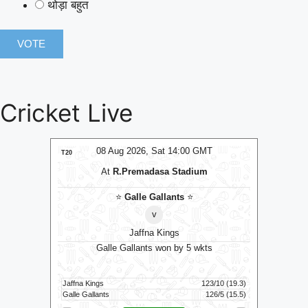
थोड़ा बहुत
Cricket Live
MT
08 Aug 2026, Sat 14:00 GMT
0
T20
T20
At
R.Premadasa Stadium
s
⭐
⭐
Galle Gallants
⭐
v
Jaffna Kings
10 runs
Galle Gallants won by 5 wkts
Tric
149/8 (100)
Jaffna Kings
123/10 (19.3)
Skm Salem 
139/6 (100)
Galle Gallants
126/5 (15.5)
Trichy Gra