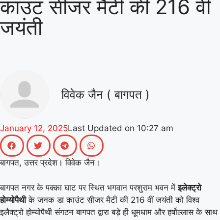
काउंट सीजर मैटी की 216 वीं
|
गिनीज वर्ल्ड रिकॉर्ड की खुशी से गूंजा
जयंती
माय भारत केंद्र, युवाओं ने कहा- यह हमारी
|
पीढ़ी की उपलब्धि
माय भारत से जुड़े
उड़ान यूथ क्लब के नेचर नीड्स यू अभियान ने
पर्यावरण अनुकूल जीवनशैली पर वैश्विक संवाद
विवेक जैन ( बागपत )
|
को दिया बढ़ावा
MY Bharat के
विश्व रिकॉर्ड समारोह में जब दिखे बागपत के
January 12, 2025
Last Updated on
10:27 am
|
अमन, गर्व से भर उठा यूपी
बागपत, उत्तर प्रदेश। विवेक जैन।
बागपत नगर के पक्का घाट पर स्थित भगवान परशुराम भवन में
इलेक्ट्रो
होम्योपैथी
के जनक डा काउंट सीजर मैटी की 216 वीं जयंती को विश्व
इलैक्ट्रो होम्योपैथी संगठन बागपत द्वारा बड़े ही धूमधाम और हर्षोल्लास के साथ