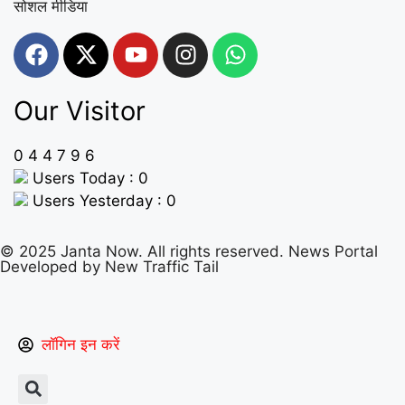
सोशल मीडिया
Our Visitor
0
4
4
7
9
6
Users Today : 0
Users Yesterday : 0
© 2025 Janta Now. All rights reserved.
News Portal
Developed
by New Traffic Tail
लॉगिन इन करें