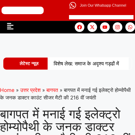
Join Our Whatsapp Channel
लेटेस्ट न्यूज़
विशेष लेख: समाज के अदृश्य गड्ढों में
|
खोती एक पीढ़ी
UP से बनेगी नई
मिसाल: अपना ‘राज्य युवा पुरस्कार’ युवा शक्ति
Home
»
उत्तर प्रदेश
»
बागपत
»
बागपत में मनाई गई इलेक्ट्रो होम्योपैथी
के जनक डाक्टर काउंट सीजर मैटी की 216 वीं जयंती
|
को समर्पित करेंगे अमन
वरिष्ठ
बागपत में मनाई गई इलेक्ट्रो
शिक्षाविद् डॉ. सत्यवीर सिंह को समग्र शिक्षा
होम्योपैथी के जनक डाक्टर
(माध्यमिक) के जिला समन्वयक का प्रभार