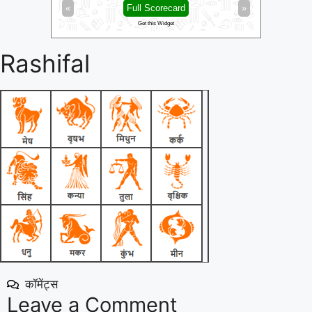
»
«
Full Scorecard
»
«
Get this Widget
Rashifal
कॉमेंट्स
Leave a Comment