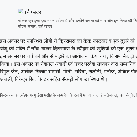
v
Sunrisers Leeds
Birmingham Phoenix need 88 runs in 30 balls
जीसस क्राइस्ट एक महान व्यक्ति थे और उन्होंने समाज को प्यार और इंसानियत की शिक्
जोएल लाज़र, चर्च फादर
Sunrisers Leeds
169/7 (100)
Colo
Birmingham Phoenix
82/5 (70)
Galle
इस अवसर पर उपस्थित लोगों ने क्रिसमस का केक काटकर व एक दूसरे को
यीशु की भक्ति में नॉच-गाकर क्रिसमस के त्यौहार की खुशियों को एक-दूसर
«
Full Scorecard
»
«
इस अवसर पर चर्च की और से भंड़ारे का आयोजन किया गया, जिसमें सैंकड़ों ल
Get this Widget
किया। इस अवसर पर नेशनल अवार्डी एवं उत्तर प्रदेश सरकार द्वारा सम्मानित 
विपुल जैन, अशोक सिक्का शामली, मोनी, सरिता, सलोनी, मनोज, अंकित पो
अंजली, विरेन्द्र सिंह विक्टर सहित सैंकड़ों लोग उपस्थित थे।
क्रिसमस का त्यौहार प्रभु ईसा मसीह के जन्मदिन के रूप में मनाया जाता है – तेजपाल, चर्च सेक्रेटर