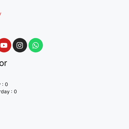
y
or
 : 0
day : 0