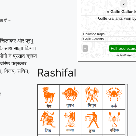
v
v
⭐
Galle Gallants
⭐
DD
Galle Gallants won by 6 wkts
Nellai Royal Kings won
षा दी –
mbo Kaps
176/10 (18.5)
Dindigul Dragons
 Gallants
177/4 (18.4)
Nellai Royal Kings
 खिलाकर और प्रभु
े के साथ साझा किया।
Full Scorecard
»
«
Full Scorecar
ोगो ने प्रसाद ग्रहण
Get this Widget
Get this Widget
वरिष्ठ पत्रकार
Rashifal
ल, विजय, सचिन,
ी