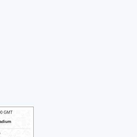
:00 GMT
07 Aug 2026, Fri 14:00 GMT
T20
ODI
round
At
Edgbaston
Birmingham Phoenix Women