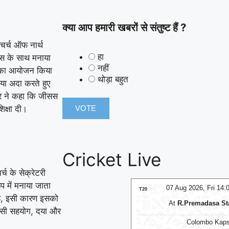
क्या आप हमारी खबरों से संतुष्ट हैं ?
चर्च ऑफ नार्थ
हा
लास के साथ मनाया
नहीं
भा का आयोजन किया
थोड़ा बहुत
रिया अदा करते हुए
ज़र ने कहा कि जीसस
िक्षा दी।
Cricket Live
्च के सेक्रेटरी
प में मनाया जाता
07 Aug 2026, Fri 14:00 GMT
07 Aug 2026, Fri 14
T20
है, इसी कारण इसको
At
R.Premadasa Stadium
At
NPR College G
आपसी सहयोग, दया और
Colombo Kaps