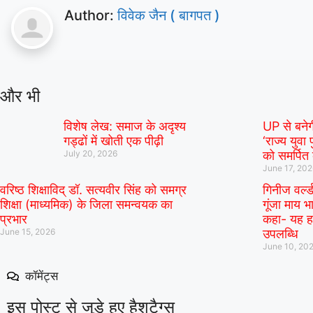
Author:
विवेक जैन ( बागपत )
और भी
विशेष लेख: समाज के अदृश्य
UP से बने
गड्ढों में खोती एक पीढ़ी
‘राज्य युवा 
July 20, 2026
को समर्पित
June 17, 20
वरिष्ठ शिक्षाविद् डॉ. सत्यवीर सिंह को समग्र
गिनीज वर्ल्
शिक्षा (माध्यमिक) के जिला समन्वयक का
गूंजा माय भा
प्रभार
कहा- यह हम
June 15, 2026
उपलब्धि
June 10, 20
कॉमेंट्स
इस पोस्ट से जुड़े हुए हैशटैग्स