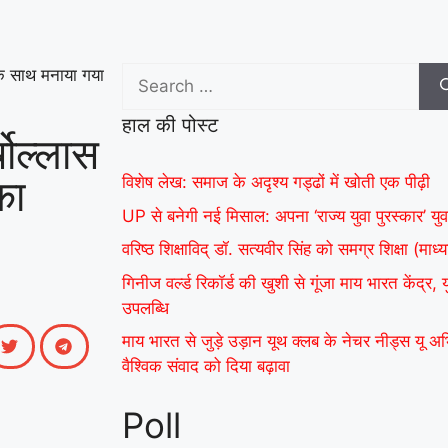
केंद्र, युवाओं ने कहा- यह
हमारी पीढ़ी की उपलब्धि
|
 के साथ मनाया गया
माय भारत से जुड़े उड़ान यूथ
हाल की पोस्ट
क्लब के नेचर नीड्स यू
षोल्लास
अभियान ने पर्यावरण
का
विशेष लेख: समाज के अदृश्य गड्ढों में खोती एक पीढ़ी
UP से बनेगी नई मिसाल: अपना ‘राज्य युवा पुरस्कार’ युव
अनुकूल जीवनशैली पर
वरिष्ठ शिक्षाविद् डॉ. सत्यवीर सिंह को समग्र शिक्षा (म
वैश्विक संवाद को दिया
गिनीज वर्ल्ड रिकॉर्ड की खुशी से गूंजा माय भारत केंद्र,
बढ़ावा
|
MY Bharat के
उपलब्धि
विश्व रिकॉर्ड समारोह में जब
माय भारत से जुड़े उड़ान यूथ क्लब के नेचर नीड्स यू 
वैश्विक संवाद को दिया बढ़ावा
दिखे बागपत के अमन, गर्व
Poll
से भर उठा यूपी
|