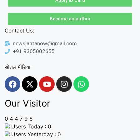
Apply ID Card
Become an author
Contact Us:
newsjantanow@gmail.com
+91 9305002655
सोशल मीडिया
Our Visitor
0
4
4
7
9
6
Users Today : 0
Users Yesterday : 0