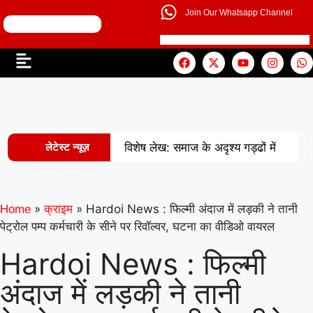
Join Our Whatsapp Channel
लेटेस्ट न्यूज़
विशेष लेख: समाज के अदृश्य गड्ढों में
|
खोती एक पीढ़ी
UP से बनेगी नई
मिसाल: अपना ‘राज्य युवा पुरस्कार’ युवा शक्ति
»
»
Hardoi News : फिल्मी अंदाज में लड़की ने तानी
Home
क्राइम
पेट्रोल पम्प कर्मचारी के सीने पर रिवॉल्वर, घटना का वीडिओ वायरल
|
को समर्पित करेंगे अमन
वरिष्ठ
Hardoi News : फिल्मी
शिक्षाविद् डॉ. सत्यवीर सिंह को समग्र शिक्षा
अंदाज में लड़की ने तानी
(माध्यमिक) के जिला समन्वयक का प्रभार