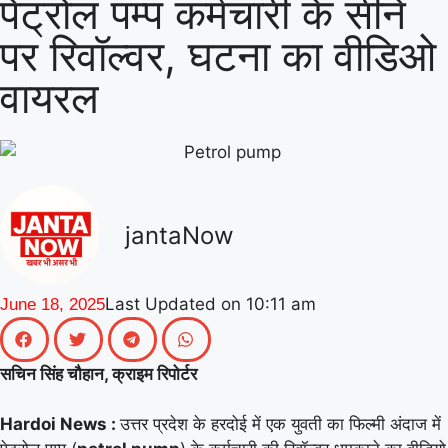
पेट्रोल पम्प कर्मचारी के सीने
|
गिनीज वर्ल्ड रिकॉर्ड की खुशी से गूंजा माय
पर रिवॉल्वर, घटना का वीडिओ
भारत केंद्र, युवाओं ने कहा- यह हमारी पीढ़ी
वायरल
|
की उपलब्धि
माय भारत से जुड़े उड़ान
यूथ क्लब के नेचर नीड्स यू अभियान ने
पर्यावरण अनुकूल जीवनशैली पर वैश्विक संवाद
|
को दिया बढ़ावा
MY Bharat के विश्व
jantaNow
रिकॉर्ड समारोह में जब दिखे बागपत के अमन,
|
गर्व से भर उठा यूपी
Last Updated on
10:11 am
June 18, 2025
सचिन सिंह चौहान, क्राइम रिपोर्टर
Hardoi News :
उत्तर प्रदेश के हरदोई में एक युवती का फिल्मी अंदाज में