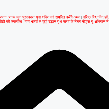
ना ‘राज्य युवा पुरस्कार’ युवा शक्ति को समर्पित करेंगे अमन
|
वरिष्ठ शिक्षाविद् 
 पीढ़ी की उपलब्धि
|
माय भारत से जुड़े उड़ान यूथ क्लब के नेचर नीड्स यू अभियान न