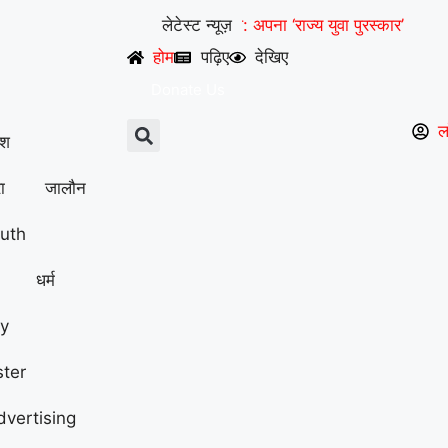
UP से बनेगी नई मिसाल: अपना ‘राज्य युवा पुरस्कार’ युवा शक्ति को स
लेटेस्ट न्यूज़
होम
पढ़िए
देखिए
Donate Us
ल
ेश
ा
जालौन
outh
धर्म
y
ster
dvertising