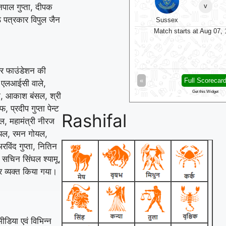
पाल गुप्ता, दीपक
Match starts at Aug 07, 13:00 GMT
Match starts at Aug 07
्ठ पत्रकार विपुल जैन
यर फाउंडेशन की
Full Scorecard
»
«
Full Scorecar
ता एलआईसी वाले,
Get this Widget
Get this Widget
ता, आकाश बंसल, श्री
प्रदीप गुप्ता पेन्ट
Rashifal
तल, महामंत्री नीरज
गोयल, रमन गोयल,
रविंद गुप्ता, नितिन
, सचिन सिंघल श्यामू,
र व्यक्त किया गया।
मीडिया एवं विभिन्न