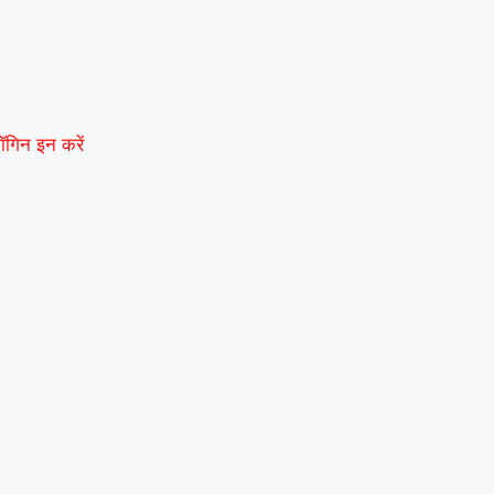
मर्पित करेंगे अमन
|
वरिष्ठ शिक्षाविद् डॉ. सत्यवीर सिंह को समग्र शिक्षा (माध
ॉगिन इन करें