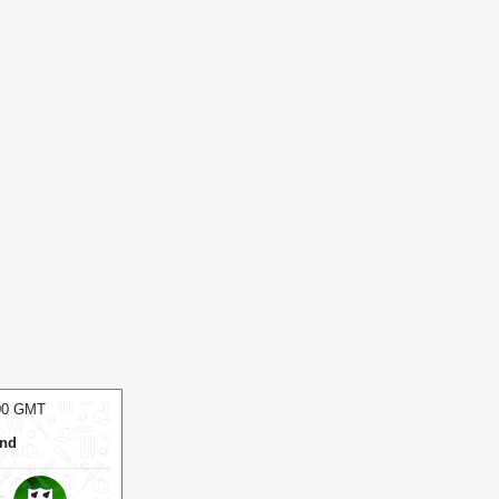
:00 GMT
07 Aug 2026, Fri 12:30 GMT
ODI
ODI
County Ground
At
Riverside Ground
v
Surrey
Durham
Middlesex