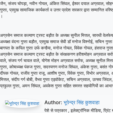
जैन, संजय चोपड़ा, नवीन गोयल, अंकित सिंघल, ईश्वर दयाल अग्रवाल, सोहन
v
गुप्ता, प्रमुख सामाजिक कार्यकर्ता व उत्तर प्रदेश सरकार द्वारा सम्मानित वरिष
Leice
।
Match starts at Aug 07, 13:00 GMT
अग्रसेन समाज कल्याण ट्रस्ट बड़ौत के अध्यक्ष सुनील मित्तल, सारथी वेलफे
«
Full Scorecard
»
«
अध्यक्षा वंदना गुप्ता बड़ौत, प्रमुख समाज सेवी डॉ मनोज विश्नोई, सचिन गुप्
Get this Widget
बागपत के कपिल गुप्ता उर्फ कन्हैया, मनोज गोयल, विवेक गोयल, हंसराज गुप्
अग्रसेन समाज कल्याण ट्रस्ट बड़ौत के संरक्षकगण हरीशमोहन अग्रवाल सर्राफ, 
वाले, संजय गर्ग चावल वाले, योगेश मोहन अग्रवाल सर्राफ, अध्यक्ष सुनील मित्
गुप्ता, कोषाध्यक्ष पंकज गुप्ता, सदस्यगण मनोज सिंघल, अंकेश गुप्ता, बसंत 
दीपक गोयल, राजीव गुप्ता राजू, आशीष गुप्ता, विवेक गुप्ता, विभोर अग्रवाल, अ
मित्तल, संदीप गर्ग बोबी, वैभव गुप्ता एड़वोकेट, सचिन अग्रवाल, उत्सव जिंदल
प्रफुल्ल गुप्ता, अमन सिंघल, अवकेश गुप्ता सहित समस्त सहयोगियों का आभा
Author:
भूपेन्द्र सिंह कुशवाहा
पेशे से पत्रकार , इलेक्ट्रॉनिक मीडिया, प्रिंट 