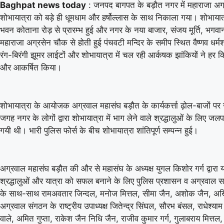
Baghpat news today
: जनपद बागपत के बड़ौत नगर में महाराजा अग्
शोभायात्रा को बड़े ही धूमधाम और हर्षोल्लास के साथ निकाला गया। शोभायात
भवन कोताना रोड़ से प्रारम्भ हुई और नगर के नया बाजार, संजय मूर्ति, भगवान 
महाराजा अग्रसेन चौक से होती हुई पंचवटी मन्दिर के समीप स्थित वैष्णव धर्मश
रंग-बिरंगी झूमर लाईटों और शोभायात्रा में चल रही आर्कषक झांकियों ने हर 
और आकर्षित किया।
शोभायात्रा के आयोजक अग्रवाल महासंघ बड़ौत के कार्यकर्त्ता ढ़ोल-बाजों 
जगह नगर के लोगों द्वारा शोभायात्रा में भाग लेने वाले श्रद्धालुओं के लिए जल
गयी थी। भारी पुलिस फोर्स के बीच शोभायात्रा शांतिपूर्ण सम्पन्न हुई।
अग्रवाल महासंघ बड़ौत की और से महासंघ के अध्यक्ष युगल किशोर गर्ग द्वारा य
श्रद्धालुओं और यात्रा को सफल बनाने के लिए पुलिस प्रशासन व अग्रवाल समा
07 Aug 2026, Fri 13:00 GMT
ODI
ODI
के साथ-साथ रामअवतार जिन्दल, मनोज मित्तल, सीमा जैन, अशोक जैन, अ
At
Grace Road
अग्रवाल संगठन के राष्ट्रीय उपाध्यक्ष जितेन्द्र सिंघल, सौरभ बंसल, राधेश्य
वाले, अमित गुप्ता, राकेश जैन निधि जैन, राजीव कुमार गर्ग, गुलाबराय मित्त
Warwickshire