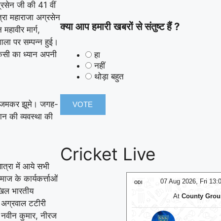
रसेन जी की 41 वीं
्रा महाराजा अग्रसेन
क्या आप हमारी खबरों से संतुष्ट हैं ?
महावीर मार्ग,
ाला पर सम्पन्न हुई।
किसी का ध्यान अपनी
हा
नहीं
थोड़ा बहुत
पर जमकर झूमे। जगह-
पान की व्यवस्था की
Cricket Live
ात्रा में आये सभी
ज के कार्यकर्त्ताओं
07 Aug 2026, Fri 13:00 GMT
07 Aug 2026, Fri 13
ODI
खिल भारतीय
At
County Ground
At
The Cooper Associates 
ाम अग्रवाल टटीरी
ल, नवीन कुमार, नीरज
v
v
Sussex
Worce
Somerset