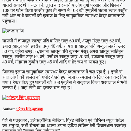
यात्री सवार थे। घटना के तुरंत बाद स्थानीय लोग दुर्गा प्रसाद और शिवम ने
108 पर फोन किया आऔर कुछ ही समय मे 108 की एम्बुलेंसें घटना स्तल परहुॅच
गयी और सभी घायलों को इलाज के लिए सामुदायिक स्वास्थ्य केंद्र कप्तानगंज
पहुंचाया।
घायलों में ताजमूल खातून पति वासिर उम्र 60 वर्ष, अल्हूर मंसूर उम्र 62 वर्ष,
इबारा खातून पति इदरीश उम्र 40 वर्ष, शायराना खातून पति अब्दुल लहरी उम्र
50 वर्ष, जुबेरा उम्र 55,शबाना खातून पति कुरमन मंसूर,अमरा खातून,साहिबुन
खातून, सलीम उम्र 65 वर्ष, पसौधर खातून उम्र 20 वर्ष, रजवाना खातून उम्र
40 वर्ष, मोहम्मद कुर्बान उम्र 45 वर्ष आदि गंभीर रूप से घायल हुए।
जिनका इलाज सामुदायिक स्वास्थ्य केंद्र कप्तानगंज में चल रहा है । इनमें से
सात लोगों की हालत को गंभीर देखते हुए जिला अस्पताल के लिए रेफर कर दिया
गया। रेफर किए हुए घायलों को 108 एंबुलेंस ने सकुशल जिला अस्पताल में भर्ती
कराया है। जहां सभी का इलाज चल रहा है।
Author:
भूपेन्द्र सिंह कुशवाहा
पेशे से पत्रकार , इलेक्ट्रॉनिक मीडिया, प्रिंट मीडिया एवं विभिन्न न्यूज़ पोर्टल
का अनुभव, सभी चैनलों का अपना अपना एजेंडा लेकिन मेरी विचारधारा स्वतंत्र
पत्रकार की "राष्ट्र हित सर्वप्रथम"