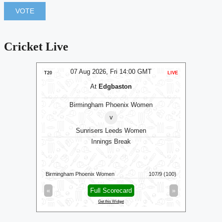
Cricket Live
T
07 Aug 2026, Fri 14:00 GMT
LIVE
T20
LIVE
ODI
At
Edgbaston
Birmingham Phoenix Women
v
Sunrisers Leeds Women
RK
Le
Innings Break
wl
149/4 (17.1)
Birmingham Phoenix Women
107/9 (100)
Warwickshi
»
«
Full Scorecard
»
«
Get this Widget