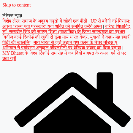
Skip to content
लेटेस्ट न्यूज़
विशेष लेख: समाज के अदृश्य गड्ढों में खोती एक पीढ़ी
|
UP से बनेगी नई मिसाल:
अपना ‘राज्य युवा पुरस्कार’ युवा शक्ति को समर्पित करेंगे अमन
|
वरिष्ठ शिक्षाविद्
डॉ. सत्यवीर सिंह को समग्र शिक्षा (माध्यमिक) के जिला समन्वयक का प्रभार
|
गिनीज वर्ल्ड रिकॉर्ड की खुशी से गूंजा माय भारत केंद्र, युवाओं ने कहा- यह हमारी
पीढ़ी की उपलब्धि
|
माय भारत से जुड़े उड़ान यूथ क्लब के नेचर नीड्स यू
अभियान ने पर्यावरण अनुकूल जीवनशैली पर वैश्विक संवाद को दिया बढ़ावा
|
MY Bharat के विश्व रिकॉर्ड समारोह में जब दिखे बागपत के अमन, गर्व से भर
उठा यूपी
|