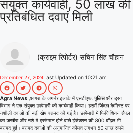
संयुक्त कार्यवाही, 50 लाख की
|
गिनीज वर्ल्ड रिकॉर्ड की खुशी से गूंजा माय
प्रतिबंधित दवाएं मिली
भारत केंद्र, युवाओं ने कहा- यह हमारी पीढ़ी
|
की उपलब्धि
माय भारत से जुड़े उड़ान
यूथ क्लब के नेचर नीड्स यू अभियान ने
पर्यावरण अनुकूल जीवनशैली पर वैश्विक संवाद
(क्राइम रिपोर्टर) सचिन सिंह चौहान
|
को दिया बढ़ावा
MY Bharat के विश्व
रिकॉर्ड समारोह में जब दिखे बागपत के अमन,
Last Updated on
10:21 am
December 27, 2024
|
गर्व से भर उठा यूपी
Agra News ,
आगरा के जगनेर इलाके में एसटीएफ,
पुलिस
और ड्रग
विभाग ने एक संयुक्त छापेमारी की कार्यवाही किया। इसमें जिंदल केमिस्ट पर
नशीली दवाओं की बड़ी खेप बरामद की गई है। छापेमारी में फिजिशियन सैंपल
का जखीरा और नशे में इस्तेमाल होने वाले इंजेक्शन की 800 वॉइल भी
बरामद हुई। बरामद दवाओं की अनुमानित कीमत लगभग 50 लाख रूपये