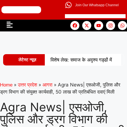
Join Our Whatsapp Channel
लेटेस्ट न्यूज़
विशेष लेख: समाज के अदृश्य गड्ढों में
|
खोती एक पीढ़ी
UP से बनेगी नई
मिसाल: अपना ‘राज्य युवा पुरस्कार’ युवा शक्ति
»
»
»
Agra News| एसओजी, पुलिस और
Home
उत्तर प्रदेश
आगरा
ड्रग विभाग की संयुक्त कार्यवाही, 50 लाख की प्रतिबंधित दवाएं मिली
|
को समर्पित करेंगे अमन
वरिष्ठ
Agra News| एसओजी,
शिक्षाविद् डॉ. सत्यवीर सिंह को समग्र शिक्षा
पुलिस और ड्रग विभाग की
(माध्यमिक) के जिला समन्वयक का प्रभार