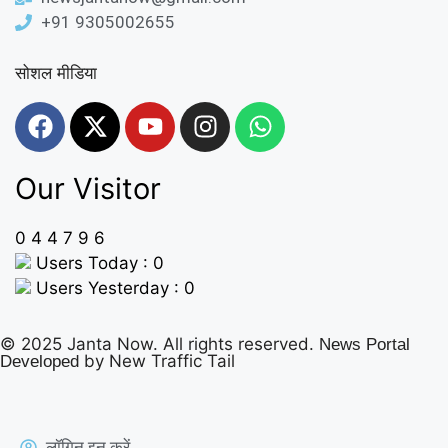
+91 9305002655
सोशल मीडिया
Our Visitor
0
4
4
7
9
6
Users Today : 0
Users Yesterday : 0
© 2025 Janta Now. All rights reserved.
News Portal
by New Traffic Tail
Developed
लॉगिन इन करें