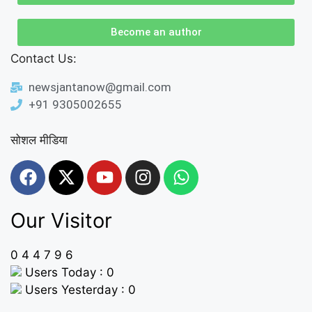
Become an author
Contact Us:
newsjantanow@gmail.com
+91 9305002655
सोशल मीडिया
Our Visitor
0
4
4
7
9
6
Users Today : 0
Users Yesterday : 0