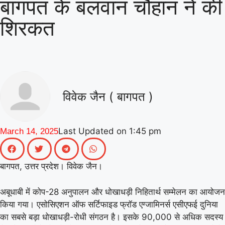
बागपत के बलवान चौहान ने की
|
गिनीज वर्ल्ड रिकॉर्ड की खुशी से गूंजा माय
शिरकत
भारत केंद्र, युवाओं ने कहा- यह हमारी पीढ़ी
|
की उपलब्धि
माय भारत से जुड़े उड़ान
यूथ क्लब के नेचर नीड्स यू अभियान ने
पर्यावरण अनुकूल जीवनशैली पर वैश्विक संवाद
विवेक जैन ( बागपत )
|
को दिया बढ़ावा
MY Bharat के विश्व
रिकॉर्ड समारोह में जब दिखे बागपत के अमन,
Last Updated on
1:45 pm
March 14, 2025
|
गर्व से भर उठा यूपी
बागपत, उत्तर प्रदेश। विवेक जैन।
अबूधाबी में कोप-28 अनुपालन और धोखाधड़ी निहितार्थ सम्मेलन का आयोजन
किया गया। एसोसिएशन ऑफ सर्टिफाइड फ्रॉड एग्जामिनर्स एसीएफई दुनिया
का सबसे बड़ा धोखाधड़ी-रोधी संगठन है। इसके 90,000 से अधिक सदस्य