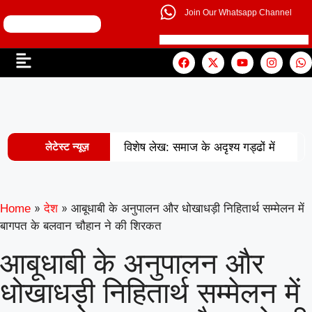
Join Our Whatsapp Channel
लेटेस्ट न्यूज़
विशेष लेख: समाज के अदृश्य गड्ढों में
|
खोती एक पीढ़ी
UP से बनेगी नई
मिसाल: अपना ‘राज्य युवा पुरस्कार’ युवा शक्ति
»
»
आबूधाबी के अनुपालन और धोखाधड़ी निहितार्थ सम्मेलन में
Home
देश
बागपत के बलवान चौहान ने की शिरकत
|
को समर्पित करेंगे अमन
वरिष्ठ
आबूधाबी के अनुपालन और
शिक्षाविद् डॉ. सत्यवीर सिंह को समग्र शिक्षा
धोखाधड़ी निहितार्थ सम्मेलन में
(माध्यमिक) के जिला समन्वयक का प्रभार