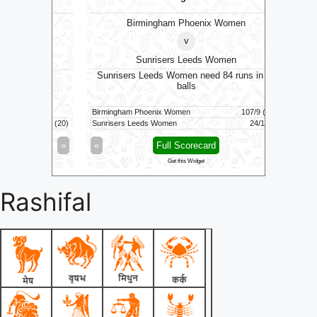
Birmingham Phoenix Women
v
Sunrisers Leeds Women
RK
Le
Sunrisers Leeds Women need 84 runs in 83
balls
Birmingham Phoenix Women
107/9 (100)
170/7 (20)
Sunrisers Leeds Women
24/1 (17)
Warwickshi
»
«
Full Scorecard
»
«
Get this Widget
Rashifal