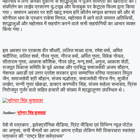
महोत्सव में लगी अनेकों दुकानों से श्रद्धालुओं ने पूजन सामग्री की खरीदारी की।
संकीर्तन का लाईव प्रसारण यू-टयूब और फेसबुक पर केटूएस फिल्म द्वारा किया
गया। समापन अवसर पर श्री खाटू श्याम हरि कीर्तन मण्ड़ल बागपत की और से
सोनीपत धाम के प्रधान राकेश मित्तल, महोत्सव में आने वाले समस्त अतिथियों,
श्रद्धालुओं और महोत्सव में सहयोग करने वाले सभी सहयोगियों का आभार व्यक्त
किया गया।
इस अवसर पर प्रकाश वीर चौधरी, ललित माधव दास, रमेश वर्मा, अमित
चंदौरिया, ललित शर्मा, गौरव गुप्ता, नीरज वर्मा, अर्पित गुप्ता, विवेक गोयल,
सीताराम गुप्ता, आकाश कौशिक, गौरव छोटू, मन्नू शर्मा, अनुज, आकाश सेठी,
राजपूत विकास समिति के पूर्व अध्यक्ष और प्रसिद्ध समाजसेवी अजय चौहान,
नेशनल अवार्डी एवं उत्तर प्रदेश सरकार द्वारा सम्मानित वरिष्ठ पत्रकार विपुल
जैन, समाजसेवी श्री चौहान, संजय मल्होत्रा, समाजसेवी नीरज नैन, सुजीत
लखेरा, सन्नी गुप्ता खेकड़ा, डाक्टर करणवीर सिंह, संजय रूहेला सभासद, प्रिंस
निरोजपुर गुर्जर वाले सहित हजारों की संख्या में श्रद्धालुगण उपस्थित थे।
Author:
भूपेन्द्र सिंह कुशवाहा
पेशे से पत्रकार , इलेक्ट्रॉनिक मीडिया, प्रिंट मीडिया एवं विभिन्न न्यूज़ पोर्टल
का अनुभव, सभी चैनलों का अपना अपना एजेंडा लेकिन मेरी विचारधारा स्वतंत्र
पत्रकार की "राष्ट्र हित सर्वप्रथम"