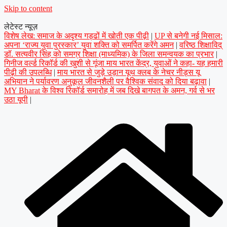
Skip to content
लेटेस्ट न्यूज़
विशेष लेख: समाज के अदृश्य गड्ढों में खोती एक पीढ़ी
|
UP से बनेगी नई मिसाल:
अपना ‘राज्य युवा पुरस्कार’ युवा शक्ति को समर्पित करेंगे अमन
|
वरिष्ठ शिक्षाविद्
डॉ. सत्यवीर सिंह को समग्र शिक्षा (माध्यमिक) के जिला समन्वयक का प्रभार
|
गिनीज वर्ल्ड रिकॉर्ड की खुशी से गूंजा माय भारत केंद्र, युवाओं ने कहा- यह हमारी
पीढ़ी की उपलब्धि
|
माय भारत से जुड़े उड़ान यूथ क्लब के नेचर नीड्स यू
अभियान ने पर्यावरण अनुकूल जीवनशैली पर वैश्विक संवाद को दिया बढ़ावा
|
MY Bharat के विश्व रिकॉर्ड समारोह में जब दिखे बागपत के अमन, गर्व से भर
उठा यूपी
|