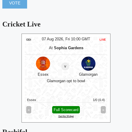
Cricket Live
T
07 Aug 2026, Fri 10:00 GMT
LIVE
ODI
LIVE
ODI
und
At
Sophia Gardens
v
shire
Essex
Glamorgan
Gl
Glamorgan opt to bowl
6/0 (3)
Essex
1/0 (0.4)
Gloucester
»
«
Full Scorecard
»
«
Get this Widget