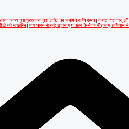
ना ‘राज्य युवा पुरस्कार’ युवा शक्ति को समर्पित करेंगे अमन
|
वरिष्ठ शिक्षाविद् 
 पीढ़ी की उपलब्धि
|
माय भारत से जुड़े उड़ान यूथ क्लब के नेचर नीड्स यू अभियान न