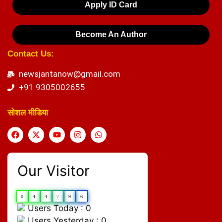
Apply ID Card
Become An Author
Contact Us:
newsjantanow@gmail.com
+91 9305002655
सोशल मीडिया
Our Visitor
0
4
4
7
9
6
Users Today : 0
Users Yesterday : 0