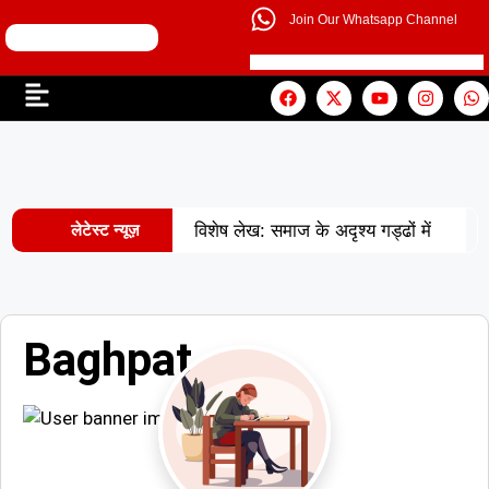
Join Our Whatsapp Channel
लेटेस्ट न्यूज़
विशेष लेख: समाज के अदृश्य गड्ढों में
|
खोती एक पीढ़ी
UP से बनेगी नई
मिसाल: अपना ‘राज्य युवा पुरस्कार’ युवा शक्ति
Baghpat
|
को समर्पित करेंगे अमन
वरिष्ठ
शिक्षाविद् डॉ. सत्यवीर सिंह को समग्र शिक्षा
(माध्यमिक) के जिला समन्वयक का प्रभार