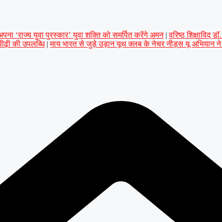
ना ‘राज्य युवा पुरस्कार’ युवा शक्ति को समर्पित करेंगे अमन
|
वरिष्ठ शिक्षाविद् 
 पीढ़ी की उपलब्धि
|
माय भारत से जुड़े उड़ान यूथ क्लब के नेचर नीड्स यू अभियान न