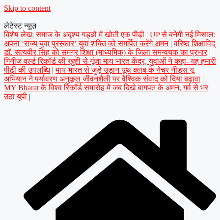
Skip to content
लेटेस्ट न्यूज़
विशेष लेख: समाज के अदृश्य गड्ढों में खोती एक पीढ़ी
|
UP से बनेगी नई मिसाल:
अपना ‘राज्य युवा पुरस्कार’ युवा शक्ति को समर्पित करेंगे अमन
|
वरिष्ठ शिक्षाविद्
डॉ. सत्यवीर सिंह को समग्र शिक्षा (माध्यमिक) के जिला समन्वयक का प्रभार
|
गिनीज वर्ल्ड रिकॉर्ड की खुशी से गूंजा माय भारत केंद्र, युवाओं ने कहा- यह हमारी
पीढ़ी की उपलब्धि
|
माय भारत से जुड़े उड़ान यूथ क्लब के नेचर नीड्स यू
अभियान ने पर्यावरण अनुकूल जीवनशैली पर वैश्विक संवाद को दिया बढ़ावा
|
MY Bharat के विश्व रिकॉर्ड समारोह में जब दिखे बागपत के अमन, गर्व से भर
उठा यूपी
|