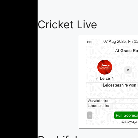
Cricket Live
07 Aug 2026, Fri 14:00 GMT
07 Aug 2026, Fri 13
ODI
At
Edgbaston
At
Grace Roa
Birmingham Phoenix Women
v
v
⭐
Sunrisers Leeds Women
⭐
⭐
Leice
⭐
unrisers Leeds Women won by 9 wkts
Leicestershire won b
ingham Phoenix Women
107/9 (100)
Warwickshire
isers Leeds Women
111/1 (69)
Leicestershire
Full Scorecard
»
«
Full Scorecar
Get this Widget
Get this Widget