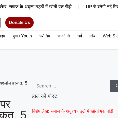
|
 लेख: समाज के अदृश्य गड्ढों में खोती एक पीढ़ी
UP से बनेगी नई मिसा
|
रेंगे अमन
वरिष्ठ शिक्षाविद् डॉ. सत्यवीर सिंह को समग्र शिक्षा (माध
Donate Us
वर्ल्ड रिकॉर्ड की खुशी से गूंजा माय भारत केंद्र, युवाओं ने कहा- यह हमारी प
राइम
युवा / Youth
ज्योतिष
राजनीति
धर्म
जॉब
Web Sto
थ क्लब के नेचर नीड्स यू अभियान ने पर्यावरण अनुकूल जीवनशैली पर वैश्विक 
|
रिकॉर्ड समारोह में जब दिखे बागपत के अमन, गर्व से भर उठा यूपी
 अश्लील हरकत, 5
हाल की पोस्ट
 पर
रकत, 5
विशेष लेख: समाज के अदृश्य गड्ढों में खोती एक पीढ़ी