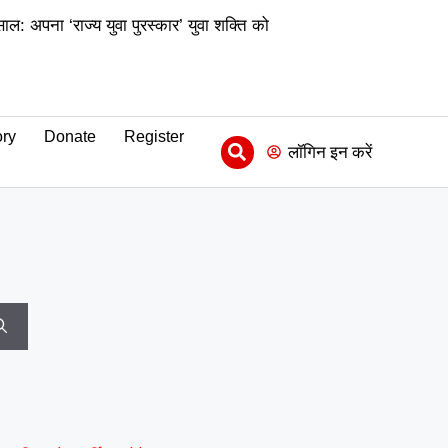
ल: अपना ‘राज्य युवा पुरस्कार’ युवा शक्ति को
|
्यमिक) के जिला समन्वयक का प्रभार
|
ीढ़ी की उपलब्धि
माय भारत से जुड़े
ry
Donate
Register
|
संवाद को दिया बढ़ावा
MY Bharat
लॉगिन इन करें