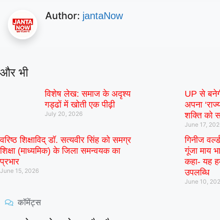
Author:
jantaNow
और भी
विशेष लेख: समाज के अदृश्य
UP से बने
गड्ढों में खोती एक पीढ़ी
अपना ‘राज्य
July 20, 2026
शक्ति को स
June 17, 20
वरिष्ठ शिक्षाविद् डॉ. सत्यवीर सिंह को समग्र
गिनीज वर्ल्
शिक्षा (माध्यमिक) के जिला समन्वयक का
गूंजा माय भा
प्रभार
कहा- यह हम
June 15, 2026
उपलब्धि
June 10, 20
कॉमेंट्स