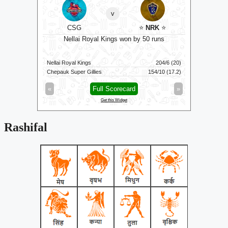
v
ockets
⭐
CSG
⭐
NRK
⭐
C
ts
Nellai Royal Kings won by 50 runs
111/6 (100)
Nellai Royal Kings
204/6 (20)
Colombo K
116/3 (83)
Chepauk Super Gillies
154/10 (17.2)
Kandy Roy
»
«
Full Scorecard
»
«
Get this Widget
Rashifal