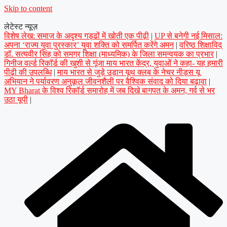
Skip to content
लेटेस्ट न्यूज़
विशेष लेख: समाज के अदृश्य गड्ढों में खोती एक पीढ़ी
|
UP से बनेगी नई मिसाल:
अपना ‘राज्य युवा पुरस्कार’ युवा शक्ति को समर्पित करेंगे अमन
|
वरिष्ठ शिक्षाविद्
डॉ. सत्यवीर सिंह को समग्र शिक्षा (माध्यमिक) के जिला समन्वयक का प्रभार
|
गिनीज वर्ल्ड रिकॉर्ड की खुशी से गूंजा माय भारत केंद्र, युवाओं ने कहा- यह हमारी
पीढ़ी की उपलब्धि
|
माय भारत से जुड़े उड़ान यूथ क्लब के नेचर नीड्स यू
अभियान ने पर्यावरण अनुकूल जीवनशैली पर वैश्विक संवाद को दिया बढ़ावा
|
MY Bharat के विश्व रिकॉर्ड समारोह में जब दिखे बागपत के अमन, गर्व से भर
उठा यूपी
|