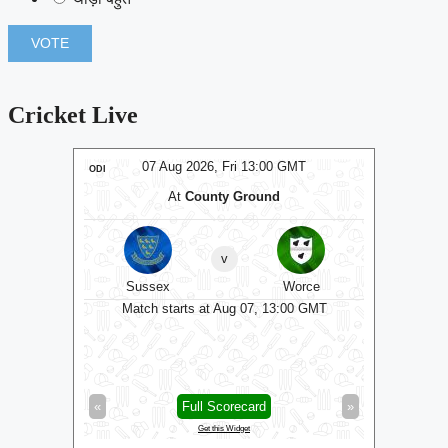
Cricket Live
T
07 Aug 2026, Fri 13:00 GMT
ODI
ODI
At
County Ground
At
The C
v
kshire
Sussex
Worce
Some
0 GMT
Match starts at Aug 07, 13:00 GMT
»
«
Full Scorecard
»
«
Get this Widget