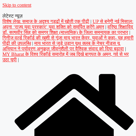
Skip to content
लेटेस्ट न्यूज़
विशेष लेख: समाज के अदृश्य गड्ढों में खोती एक पीढ़ी
|
UP से बनेगी नई मिसाल:
अपना ‘राज्य युवा पुरस्कार’ युवा शक्ति को समर्पित करेंगे अमन
|
वरिष्ठ शिक्षाविद्
डॉ. सत्यवीर सिंह को समग्र शिक्षा (माध्यमिक) के जिला समन्वयक का प्रभार
|
गिनीज वर्ल्ड रिकॉर्ड की खुशी से गूंजा माय भारत केंद्र, युवाओं ने कहा- यह हमारी
पीढ़ी की उपलब्धि
|
माय भारत से जुड़े उड़ान यूथ क्लब के नेचर नीड्स यू
अभियान ने पर्यावरण अनुकूल जीवनशैली पर वैश्विक संवाद को दिया बढ़ावा
|
MY Bharat के विश्व रिकॉर्ड समारोह में जब दिखे बागपत के अमन, गर्व से भर
उठा यूपी
|