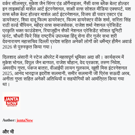
वर्कर सीलमपुर, मुकेश जैन सिंगर एंड ऑर्गेनाइजर, नैंसी वत्स ब्लैक बेल्ट होल्डर
इन ताइक्वांडो मार्शल आर्ट इंटरनेशनल, साक्षी वत्स सोशल मीडिया एक्सपर्ट, यश
वत्स ब्लैक बेल्ट होल्डर मार्शल आर्ट इंटरनेशनल, विजय डी पवार एक्टर एंड
डायरेक्टर, शिवा दादू फिल्म डायरेक्टर, फिल्म डायरेक्टर वीके शर्मा, सरिता सिंह
राठी वर्ल्ड चैंपियन, महेंद्र वत्स समाजसेवक, राजेश शर्मा नेशनल प्रेसिडेंट
प्रकृति भक्त फाउंडेशन, रियाजुद्दीन सैफी नेशनल प्रेसिडेंट सोशल यूनिटी
फ्रंट, चौधरी फिरे सिंह राष्ट्रीय उपाध्यक्ष हिंदू सेना वीर गुर्जर सभा श्री
देवनारायण महासचिव दिल्ली प्रदेश सहित अनेकों लोगों को धर्मेन्द्र हीमैन अवार्ड
2026 से पुरुस्कृत किया गया।
दिलशाद अंसारी ने स्टेज ऑपरेट में महत्वपूर्ण भूमिका अदा की। कार्यक्रम में
मुकेश भोगल, विपुल जैन बागपत, राजेश चौहान, वेद प्रकाश, तरुण निवेश,
अमरदीप गुप्ता, पंकज बात्रा, वीआईपी लायन गुलफाम, खुशी मिस इंटरनेशनल
2025, आनंद भारद्वाज इदरीश सलमानी, समीर सलमानी जी प्रिंस सऊदी अरब,
अनीता गुप्ता सहित अनेकों अतिथियों व सहयोगियों को आमंत्रित किया गया
था।
Author:
jantaNow
और भी