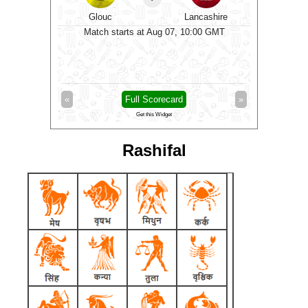
organ
Glouc
Lancashire
No
0 GMT
Match starts at Aug 07, 10:00 GMT
Matc
»
«
Full Scorecard
»
«
Get this Widget
Rashifal