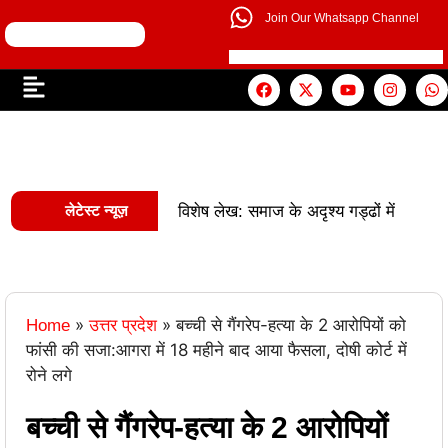
Join Our Whatsapp Channel
लेटेस्ट न्यूज़
विशेष लेख: समाज के अदृश्य गड्ढों में
|
खोती एक पीढ़ी
UP से बनेगी नई
मिसाल: अपना ‘राज्य युवा पुरस्कार’ युवा शक्ति
»
»
बच्ची से गैंगरेप-हत्या के 2 आरोपियों को
Home
उत्तर प्रदेश
|
को समर्पित करेंगे अमन
वरिष्ठ
फांसी की सजा:आगरा में 18 महीने बाद आया फैसला, दोषी कोर्ट में
रोने लगे
शिक्षाविद् डॉ. सत्यवीर सिंह को समग्र शिक्षा
(माध्यमिक) के जिला समन्वयक का प्रभार
बच्ची से गैंगरेप-हत्या के 2 आरोपियों