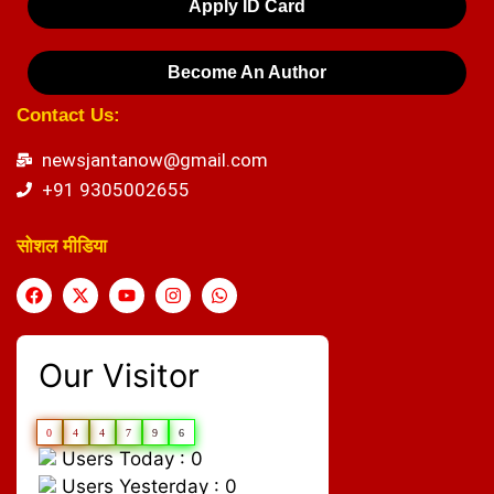
Apply ID Card
Become An Author
Contact Us:
newsjantanow@gmail.com
+91 9305002655
सोशल मीडिया
Our Visitor
0
4
4
7
9
6
Users Today : 0
Users Yesterday : 0