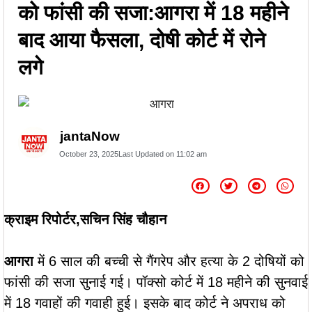
|
गिनीज वर्ल्ड रिकॉर्ड की खुशी से गूंजा माय
को फांसी की सजा:आगरा में 18 महीने
बाद आया फैसला, दोषी कोर्ट में रोने
भारत केंद्र, युवाओं ने कहा- यह हमारी पीढ़ी
लगे
|
की उपलब्धि
माय भारत से जुड़े उड़ान
यूथ क्लब के नेचर नीड्स यू अभियान ने
पर्यावरण अनुकूल जीवनशैली पर वैश्विक संवाद
jantaNow
|
को दिया बढ़ावा
MY Bharat के विश्व
October 23, 2025
Last Updated on
11:02 am
रिकॉर्ड समारोह में जब दिखे बागपत के अमन,
|
गर्व से भर उठा यूपी
क्राइम रिपोर्टर,सचिन सिंह चौहान
आगरा
में 6 साल की बच्ची से गैंगरेप और हत्या के 2 दोषियों को
फांसी की सजा सुनाई गई। पॉक्सो कोर्ट में 18 महीने की सुनवाई
में 18 गवाहों की गवाही हुई। इसके बाद कोर्ट ने अपराध को