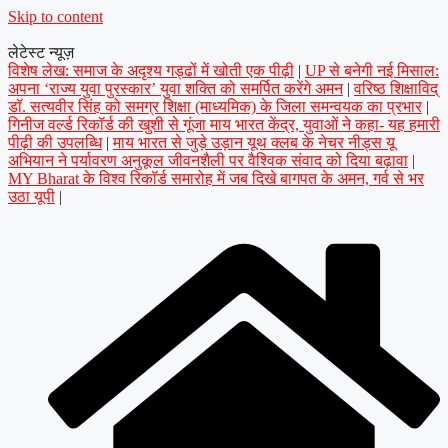
Skip to content
लेटेस्ट न्यूज़
विशेष लेख: समाज के अदृश्य गड्ढों में खोती एक पीढ़ी
|
UP से बनेगी नई मिसाल:
अपना ‘राज्य युवा पुरस्कार’ युवा शक्ति को समर्पित करेंगे अमन
|
वरिष्ठ शिक्षाविद्
डॉ. सत्यवीर सिंह को समग्र शिक्षा (माध्यमिक) के जिला समन्वयक का प्रभार
|
गिनीज वर्ल्ड रिकॉर्ड की खुशी से गूंजा माय भारत केंद्र, युवाओं ने कहा- यह हमारी
पीढ़ी की उपलब्धि
|
माय भारत से जुड़े उड़ान यूथ क्लब के नेचर नीड्स यू
अभियान ने पर्यावरण अनुकूल जीवनशैली पर वैश्विक संवाद को दिया बढ़ावा
|
MY Bharat के विश्व रिकॉर्ड समारोह में जब दिखे बागपत के अमन, गर्व से भर
उठा यूपी
|