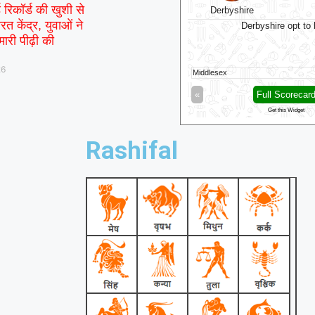
ड रिकॉर्ड की खुशी से
Welsh Fire Women
Derbyshire
रत केंद्र, युवाओं ने
unrisers Leeds Women won by 6 wkts
Derbyshire opt to
ारी पीढ़ी की
h Fire Women
121/8 (100)
26
isers Leeds Women
122/4 (74)
Middlesex
Full Scorecard
»
«
Full Scorecar
Get this Widget
Get this Widget
Rashifal