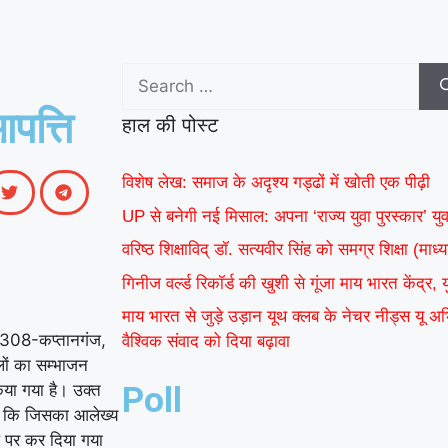
केंद्र, युवाओं ने कहा- यह
|
हमारी पीढ़ी की उपलब्धि
माय भारत से जुड़े उड़ान यूथ
पत्ति
हाल की पोस्ट
क्लब के नेचर नीड्स यू
विशेष लेख: समाज के अदृश्य गड्ढों में खोती एक पीढ़ी
अभियान ने पर्यावरण
UP से बनेगी नई मिसाल: अपना ‘राज्य युवा पुरस्कार’ यु
अनुकूल जीवनशैली पर
वरिष्ठ शिक्षाविद् डॉ. सत्यवीर सिंह को समग्र शिक्षा (म
वैश्विक संवाद को दिया
गिनीज वर्ल्ड रिकॉर्ड की खुशी से गूंजा माय भारत केंद्र,
|
बढ़ावा
MY Bharat के
माय भारत से जुड़े उड़ान यूथ क्लब के नेचर नीड्स यू 
ा, 308-कप्तानगंज,
वैश्विक संवाद को दिया बढ़ावा
विश्व रिकॉर्ड समारोह में जब
ों का सम्भाजन
िया गया है। उक्त
Poll
दिखे बागपत के अमन, गर्व
या कि जिसका आलेख्य
|
से भर उठा यूपी
ल पर कर दिया गया