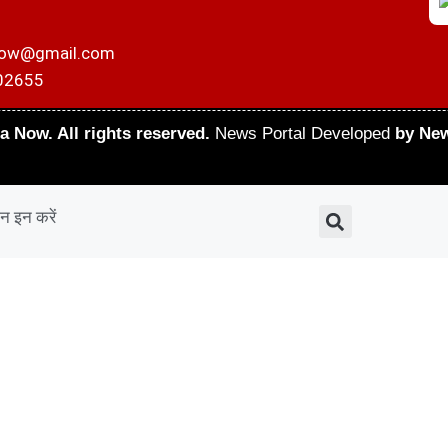
now@gmail.com
02655
a Now. All rights reserved.
News Portal Developed
by New
न इन करें