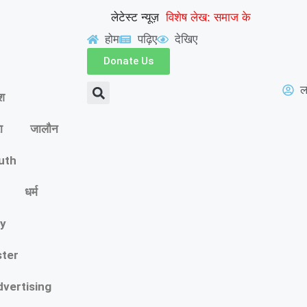
लेटेस्ट न्यूज़
विशेष लेख: समाज के
होम
पढ़िए
देखिए
अदृश्य गड्ढों में खोती एक
Donate Us
|
पीढ़ी
UP से बनेगी नई
ल
ेश
मिसाल: अपना ‘राज्य युवा
ा
जालौन
पुरस्कार’ युवा शक्ति को
|
समर्पित करेंगे अमन
वरिष्ठ
outh
शिक्षाविद् डॉ. सत्यवीर सिंह
धर्म
को समग्र शिक्षा (माध्यमिक)
y
के जिला समन्वयक का
ster
|
प्रभार
गिनीज वर्ल्ड रिकॉर्ड
dvertising
की खुशी से गूंजा माय भारत