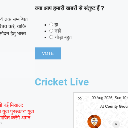
क्या आप हमारी खबरों से संतुष्ट हैं ?
24 तक सम्बन्धित
हा
चित करें, ताकि
नहीं
ुमोदन हेतु भारत
थोड़ा बहुत
Cricket Live
09 Aug 2026, Sun 10:00 GMT
09 Aug 2026, Sun 10
ODI
गी नई मिसाल:
At
Headingley
At
County Gro
 युवा पुरस्कार’ युवा
मर्पित करेंगे अमन
⭐
Sunrisers Leeds Women
⭐
26
v
v