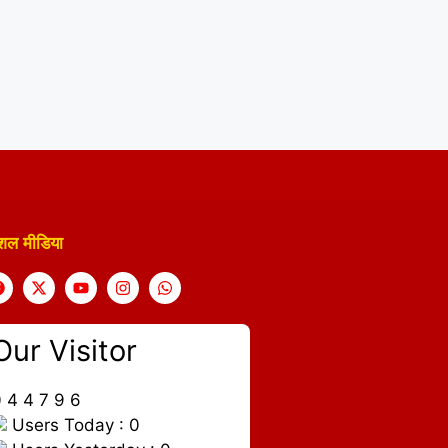
शल मीडिया
Our Visitor
0
4
4
7
9
6
Users Today : 0