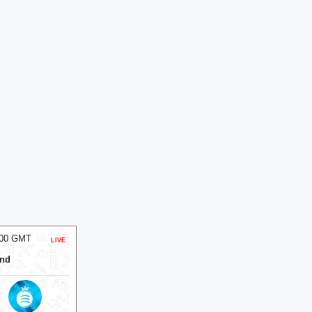
:00 GMT
09 Aug 2026, Sun 10:00 GMT
LIVE
ODI
LIVE
T20
und
At
Feethams Cricket Ground
v