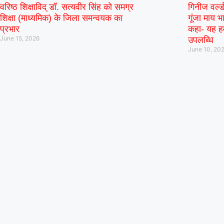
वरिष्ठ शिक्षाविद् डॉ. सत्यवीर सिंह को समग्र
गिनीज वर्ल्
BPW
LSW
शिक्षा (माध्यमिक) के जिला समन्वयक का
गूंजा माय भा
S
Birmingham Phoenix Women opt to bowl
प्रभार
कहा- यह हम
June 15, 2026
उपलब्धि
Wels
June 10, 20
Sunr
«
Full Scorecard
»
«
Get this Widget