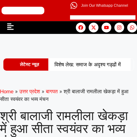
Join Our Whatsapp Channel
लेटेस्ट न्यूज़
विशेष लेख: समाज के अदृश्य गड्ढों में
|
खोती एक पीढ़ी
UP से बनेगी नई
मिसाल: अपना ‘राज्य युवा पुरस्कार’ युवा शक्ति
»
»
»
श्री बालाजी रामलीला खेकड़ा में हुआ
Home
उत्तर प्रदेश
बागपत
सीता स्वयंवर का भव्य मंचन
|
को समर्पित करेंगे अमन
वरिष्ठ
श्री बालाजी रामलीला खेकड़ा
शिक्षाविद् डॉ. सत्यवीर सिंह को समग्र शिक्षा
में हुआ सीता स्वयंवर का भव्य
(माध्यमिक) के जिला समन्वयक का प्रभार