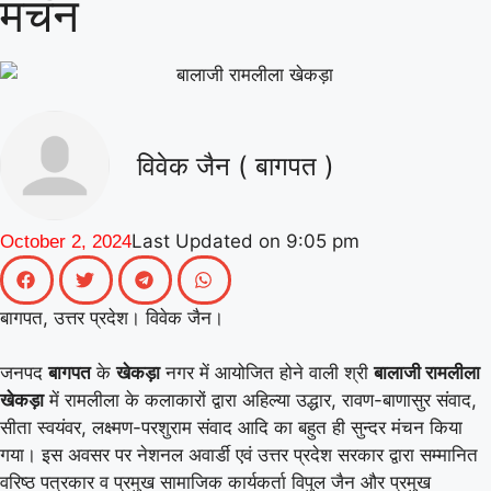
मंचन
|
गिनीज वर्ल्ड रिकॉर्ड की खुशी से गूंजा माय
भारत केंद्र, युवाओं ने कहा- यह हमारी पीढ़ी
|
की उपलब्धि
माय भारत से जुड़े उड़ान
यूथ क्लब के नेचर नीड्स यू अभियान ने
विवेक जैन ( बागपत )
पर्यावरण अनुकूल जीवनशैली पर वैश्विक संवाद
|
को दिया बढ़ावा
MY Bharat के विश्व
Last Updated on
9:05 pm
October 2, 2024
रिकॉर्ड समारोह में जब दिखे बागपत के अमन,
बागपत, उत्तर प्रदेश। विवेक जैन।
|
गर्व से भर उठा यूपी
जनपद
बागपत
के
खेकड़ा
नगर में आयोजित होने वाली श्री
बालाजी रामलीला
खेकड़ा
में रामलीला के कलाकारों द्वारा अहिल्या उद्धार, रावण-बाणासुर संवाद,
सीता स्वयंवर, लक्ष्मण-परशुराम संवाद आदि का बहुत ही सुन्दर मंचन किया
गया। इस अवसर पर नेशनल अवार्डी एवं उत्तर प्रदेश सरकार द्वारा सम्मानित
वरिष्ठ पत्रकार व प्रमुख सामाजिक कार्यकर्ता विपुल जैन और प्रमुख