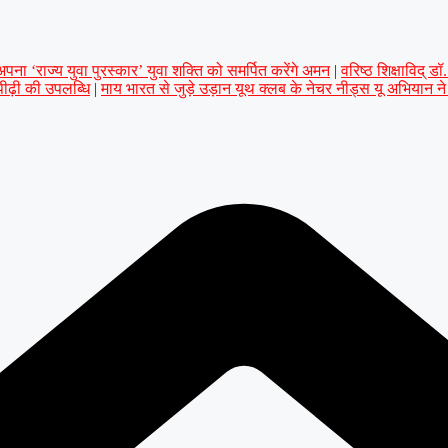
ना ‘राज्य युवा पुरस्कार’ युवा शक्ति को समर्पित करेंगे अमन
|
वरिष्ठ शिक्षाविद् 
 पीढ़ी की उपलब्धि
|
माय भारत से जुड़े उड़ान यूथ क्लब के नेचर नीड्स यू अभियान न