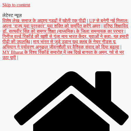
Skip to content
लेटेस्ट न्यूज़
विशेष लेख: समाज के अदृश्य गड्ढों में खोती एक पीढ़ी
|
UP से बनेगी नई मिसाल:
अपना ‘राज्य युवा पुरस्कार’ युवा शक्ति को समर्पित करेंगे अमन
|
वरिष्ठ शिक्षाविद्
डॉ. सत्यवीर सिंह को समग्र शिक्षा (माध्यमिक) के जिला समन्वयक का प्रभार
|
गिनीज वर्ल्ड रिकॉर्ड की खुशी से गूंजा माय भारत केंद्र, युवाओं ने कहा- यह हमारी
पीढ़ी की उपलब्धि
|
माय भारत से जुड़े उड़ान यूथ क्लब के नेचर नीड्स यू
अभियान ने पर्यावरण अनुकूल जीवनशैली पर वैश्विक संवाद को दिया बढ़ावा
|
MY Bharat के विश्व रिकॉर्ड समारोह में जब दिखे बागपत के अमन, गर्व से भर
उठा यूपी
|