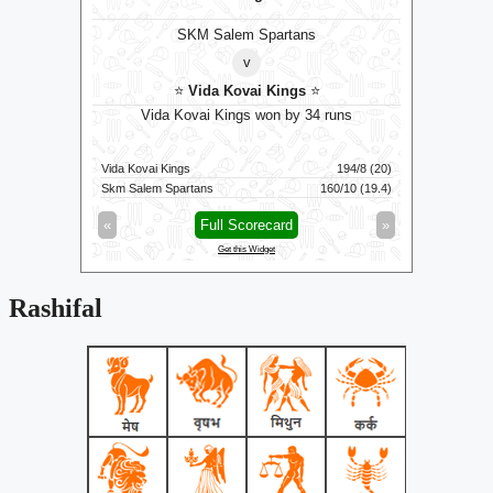
SKM Salem Spartans
v
⭐
Vida Kovai Kings
⭐
B
runs
Vida Kovai Kings won by 34 runs
T
122/9 (100)
Vida Kovai Kings
194/8 (20)
Birmingham
119/8 (100)
Skm Salem Spartans
160/10 (19.4)
Trent Rock
»
«
Full Scorecard
»
«
Get this Widget
Rashifal