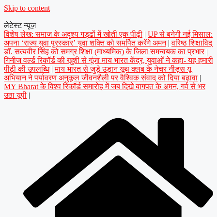
Skip to content
लेटेस्ट न्यूज़
विशेष लेख: समाज के अदृश्य गड्ढों में खोती एक पीढ़ी
|
UP से बनेगी नई मिसाल:
अपना ‘राज्य युवा पुरस्कार’ युवा शक्ति को समर्पित करेंगे अमन
|
वरिष्ठ शिक्षाविद्
डॉ. सत्यवीर सिंह को समग्र शिक्षा (माध्यमिक) के जिला समन्वयक का प्रभार
|
गिनीज वर्ल्ड रिकॉर्ड की खुशी से गूंजा माय भारत केंद्र, युवाओं ने कहा- यह हमारी
पीढ़ी की उपलब्धि
|
माय भारत से जुड़े उड़ान यूथ क्लब के नेचर नीड्स यू
अभियान ने पर्यावरण अनुकूल जीवनशैली पर वैश्विक संवाद को दिया बढ़ावा
|
MY Bharat के विश्व रिकॉर्ड समारोह में जब दिखे बागपत के अमन, गर्व से भर
उठा यूपी
|