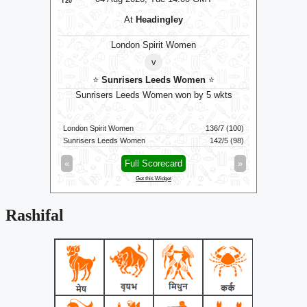
T20
T20
At
Headingley
London Spirit Women
v
⭐
Sunrisers Leeds Women
⭐
⭐
D
uns
Sunrisers Leeds Women won by 5 wkts
Di
241/2 (100)
London Spirit Women
136/7 (100)
Idream Tir
204/6 (100)
Sunrisers Leeds Women
142/5 (98)
Dindigul D
»
«
Full Scorecard
»
«
Get this Widget
Rashifal