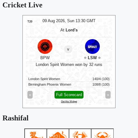
Cricket Live
MT
09 Aug 2026, Sun 13:30 GMT
0
LIVE
T20
T20
At
Lord's
v
RK
BPW
⭐
LSW
⭐
Su
y 8 wkts
London Spirit Women won by 32 runs
206/8 (20)
London Spirit Women
140/4 (100)
Sunrisers 
207/2 (18.1)
Birmingham Phoenix Women
108/8 (100)
Welsh Fire
»
«
Full Scorecard
»
«
Get this Widget
Rashifal