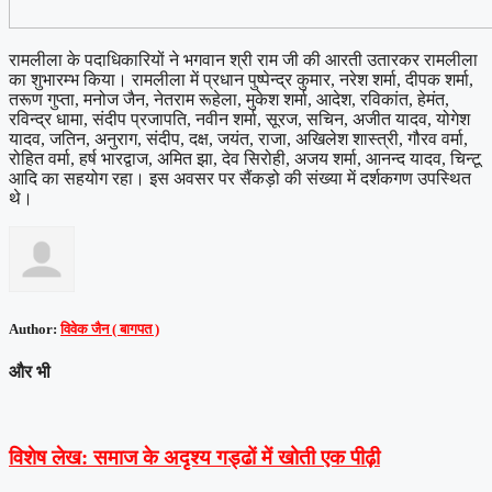
रामलीला के पदाधिकारियों ने भगवान श्री राम जी की आरती उतारकर रामलीला
का शुभारम्भ किया। रामलीला में प्रधान पुष्पेन्द्र कुमार, नरेश शर्मा, दीपक शर्मा,
तरूण गुप्ता, मनोज जैन, नेतराम रूहेला, मुकेश शर्मा, आदेश, रविकांत, हेमंत,
रविन्द्र धामा, संदीप प्रजापति, नवीन शर्मा, सूरज, सचिन, अजीत यादव, योगेश
यादव, जतिन, अनुराग, संदीप, दक्ष, जयंत, राजा, अखिलेश शास्त्री, गौरव वर्मा,
रोहित वर्मा, हर्ष भारद्वाज, अमित झा, देव सिरोही, अजय शर्मा, आनन्द यादव, चिन्टू
आदि का सहयोग रहा। इस अवसर पर सैंकड़ो की संख्या में दर्शकगण उपस्थित
थे।
Author:
विवेक जैन ( बागपत )
और भी
विशेष लेख: समाज के अदृश्य गड्ढों में खोती एक पीढ़ी