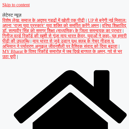
Skip to content
लेटेस्ट न्यूज़
विशेष लेख: समाज के अदृश्य गड्ढों में खोती एक पीढ़ी
|
UP से बनेगी नई मिसाल:
अपना ‘राज्य युवा पुरस्कार’ युवा शक्ति को समर्पित करेंगे अमन
|
वरिष्ठ शिक्षाविद्
डॉ. सत्यवीर सिंह को समग्र शिक्षा (माध्यमिक) के जिला समन्वयक का प्रभार
|
गिनीज वर्ल्ड रिकॉर्ड की खुशी से गूंजा माय भारत केंद्र, युवाओं ने कहा- यह हमारी
पीढ़ी की उपलब्धि
|
माय भारत से जुड़े उड़ान यूथ क्लब के नेचर नीड्स यू
अभियान ने पर्यावरण अनुकूल जीवनशैली पर वैश्विक संवाद को दिया बढ़ावा
|
MY Bharat के विश्व रिकॉर्ड समारोह में जब दिखे बागपत के अमन, गर्व से भर
उठा यूपी
|