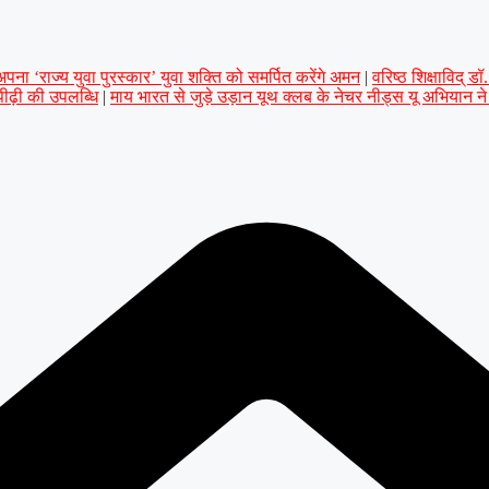
ना ‘राज्य युवा पुरस्कार’ युवा शक्ति को समर्पित करेंगे अमन
|
वरिष्ठ शिक्षाविद् 
 पीढ़ी की उपलब्धि
|
माय भारत से जुड़े उड़ान यूथ क्लब के नेचर नीड्स यू अभियान न