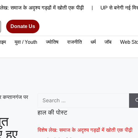
|
 लेख: समाज के अदृश्य गड्ढों में खोती एक पीढ़ी
UP से बनेगी नई मिसा
|
रेंगे अमन
वरिष्ठ शिक्षाविद् डॉ. सत्यवीर सिंह को समग्र शिक्षा (माध
Donate Us
वर्ल्ड रिकॉर्ड की खुशी से गूंजा माय भारत केंद्र, युवाओं ने कहा- यह हमारी प
राइम
युवा / Youth
ज्योतिष
राजनीति
धर्म
जॉब
Web Sto
थ क्लब के नेचर नीड्स यू अभियान ने पर्यावरण अनुकूल जीवनशैली पर वैश्विक 
|
रिकॉर्ड समारोह में जब दिखे बागपत के अमन, गर्व से भर उठा यूपी
र कप्तानगंज पर
हाल की पोस्ट
ुत
 हुए
विशेष लेख: समाज के अदृश्य गड्ढों में खोती एक पीढ़ी