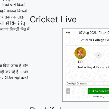
ों को फ्री बिजली
पहले बकाया बिजली
Cricket Live
गा तब तक आनलाइन
 की सिंचाई हेतु
काया बिजली बिल में
07 Aug 2026, Fri 14:00 GMT
07 Aug 2026, Fri 14
LIVE
T20
At
NPR College Ground
At
Edgbasto
Birmingham Phoeni
NRK
v
v
Sunrisers Leeds 
DD
ेज दिया जाता है और
Sunrisers Leeds Women 
Nellai Royal Kings opt to bowl
ाही कर रहे है । धन
टर रीडिंग सही करने
gul Dragons
55/2 (7.5)
Birmingham Phoenix Women
Full Scorecard
»
«
Full Scorecar
Get this Widget
Get this Widget