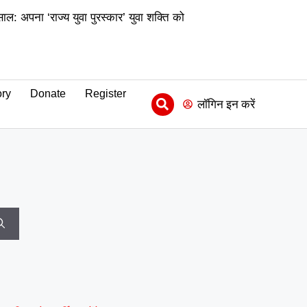
ल: अपना ‘राज्य युवा पुरस्कार’ युवा शक्ति को
|
्यमिक) के जिला समन्वयक का प्रभार
|
ीढ़ी की उपलब्धि
माय भारत से जुड़े
ry
Donate
Register
|
संवाद को दिया बढ़ावा
MY Bharat
लॉगिन इन करें