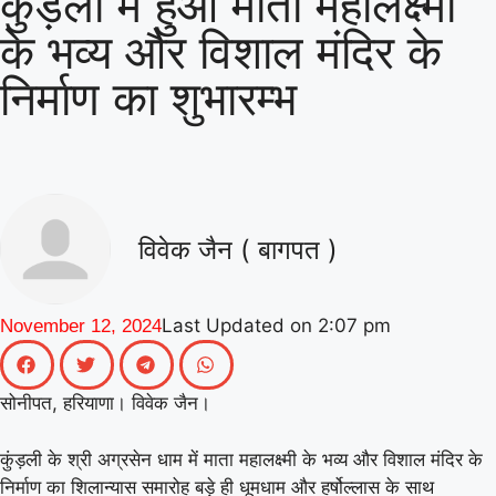
कुंड़ली में हुआ माता महालक्ष्मी
|
(माध्यमिक) के जिला समन्वयक का प्रभार
गिनीज
के भव्य और विशाल मंदिर के
वर्ल्ड रिकॉर्ड की खुशी से गूंजा माय भारत केंद्र, युवाओं
निर्माण का शुभारम्भ
|
ने कहा- यह हमारी पीढ़ी की उपलब्धि
माय भारत से
जुड़े उड़ान यूथ क्लब के नेचर नीड्स यू अभियान ने
पर्यावरण अनुकूल जीवनशैली पर वैश्विक संवाद को
|
दिया बढ़ावा
MY Bharat के विश्व रिकॉर्ड समारोह
विवेक जैन ( बागपत )
|
में जब दिखे बागपत के अमन, गर्व से भर उठा यूपी
Last Updated on
2:07 pm
November 12, 2024
सोनीपत, हरियाणा। विवेक जैन।
कुंड़ली के श्री अग्रसेन धाम में माता महालक्ष्मी के भव्य और विशाल मंदिर के
निर्माण का शिलान्यास समारोह बड़े ही धूमधाम और हर्षोल्लास के साथ