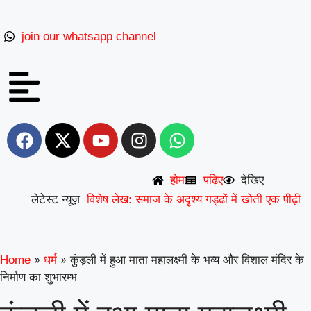
join our whatsapp channel
देखिए
होम
पढ़िए
लेटेस्ट न्यूज़
विशेष लेख: समाज के अदृश्य गड्ढों में खोती एक पीढ़ी
|
UP से बनेगी नई मिसाल: अपना ‘राज्य युवा
|
पुरस्कार’ युवा शक्ति को समर्पित करेंगे अमन
वरिष्ठ
»
»
कुंड़ली में हुआ माता महालक्ष्मी के भव्य और विशाल मंदिर के
Home
धर्म
निर्माण का शुभारम्भ
शिक्षाविद् डॉ. सत्यवीर सिंह को समग्र शिक्षा