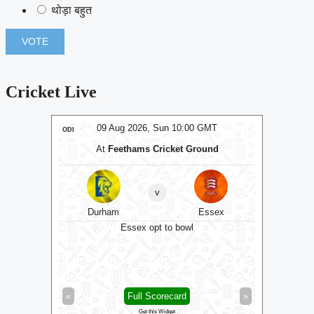
थोड़ा बहुत
Cricket Live
MT
09 Aug 2026, Sun 10:00 GMT
0
ODI
ODI
At
Feethams Cricket Ground
At
v
lesex
Durham
Essex
Ke
Essex opt to bowl
»
«
Full Scorecard
»
«
Get this Widget