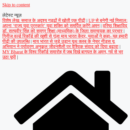
Skip to content
लेटेस्ट न्यूज़
विशेष लेख: समाज के अदृश्य गड्ढों में खोती एक पीढ़ी
|
UP से बनेगी नई मिसाल:
अपना ‘राज्य युवा पुरस्कार’ युवा शक्ति को समर्पित करेंगे अमन
|
वरिष्ठ शिक्षाविद्
डॉ. सत्यवीर सिंह को समग्र शिक्षा (माध्यमिक) के जिला समन्वयक का प्रभार
|
गिनीज वर्ल्ड रिकॉर्ड की खुशी से गूंजा माय भारत केंद्र, युवाओं ने कहा- यह हमारी
पीढ़ी की उपलब्धि
|
माय भारत से जुड़े उड़ान यूथ क्लब के नेचर नीड्स यू
अभियान ने पर्यावरण अनुकूल जीवनशैली पर वैश्विक संवाद को दिया बढ़ावा
|
MY Bharat के विश्व रिकॉर्ड समारोह में जब दिखे बागपत के अमन, गर्व से भर
उठा यूपी
|