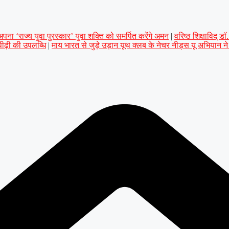
ना ‘राज्य युवा पुरस्कार’ युवा शक्ति को समर्पित करेंगे अमन
|
वरिष्ठ शिक्षाविद् 
 पीढ़ी की उपलब्धि
|
माय भारत से जुड़े उड़ान यूथ क्लब के नेचर नीड्स यू अभियान न