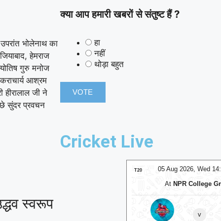
क्या आप हमारी खबरों से संतुष्ट हैं ?
हा
े उपरांत भोलेनाथ का
नहीं
ाजियाबाद, हेमराज
थोड़ा बहुत
योतिष गुरु मनोज
ंकराचार्य आश्रम
री हीरालाल जी ने
छे सुंदर प्रवचन
Cricket Live
05 Aug 2026, Wed 17:30 GMT
05 Aug 2026, Wed 14
T20
At
Trent Bridge
At
NPR College G
द्धव स्वरूप
v
v