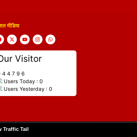
शल मीडिया
Our Visitor
0
4
4
7
9
6
Users Today : 0
Users Yesterday : 0
 Traffic Tail