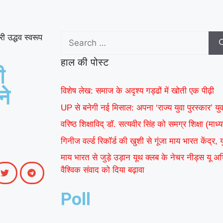
केंद्र, युवाओं ने कहा- यह
|
हमारी पीढ़ी की उपलब्धि
ी उद्धव स्वरूप
माय भारत से जुड़े उड़ान यूथ
हाल की पोस्ट
ी
क्लब के नेचर नीड्स यू
ने
विशेष लेख: समाज के अदृश्य गड्ढों में खोती एक पीढ़ी
अभियान ने पर्यावरण
UP से बनेगी नई मिसाल: अपना ‘राज्य युवा पुरस्कार’ यु
अनुकूल जीवनशैली पर
वरिष्ठ शिक्षाविद् डॉ. सत्यवीर सिंह को समग्र शिक्षा (म
वैश्विक संवाद को दिया
गिनीज वर्ल्ड रिकॉर्ड की खुशी से गूंजा माय भारत केंद्र,
|
बढ़ावा
MY Bharat के
माय भारत से जुड़े उड़ान यूथ क्लब के नेचर नीड्स यू 
वैश्विक संवाद को दिया बढ़ावा
विश्व रिकॉर्ड समारोह में जब
Poll
दिखे बागपत के अमन, गर्व
|
से भर उठा यूपी