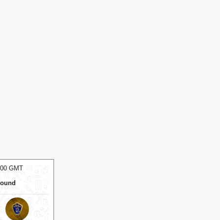
:00 GMT
05 Aug 2026, Wed 14:00 GMT
T20
T20
round
At
R.Premadasa Stadium
⭐
Colombo Kaps
⭐
v