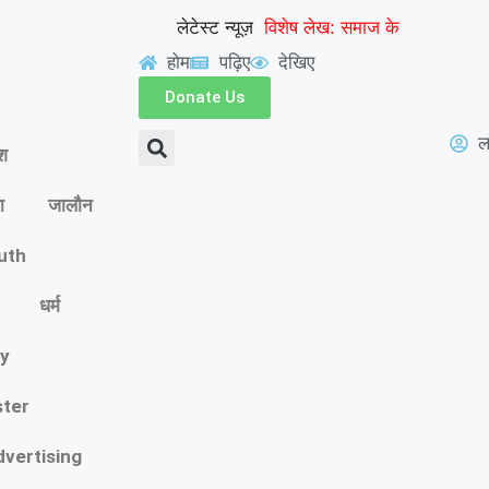
लेटेस्ट न्यूज़
विशेष लेख: समाज के
होम
पढ़िए
देखिए
अदृश्य गड्ढों में खोती एक
Donate Us
|
पीढ़ी
UP से बनेगी नई
ल
ेश
मिसाल: अपना ‘राज्य युवा
ा
जालौन
पुरस्कार’ युवा शक्ति को
|
समर्पित करेंगे अमन
वरिष्ठ
outh
शिक्षाविद् डॉ. सत्यवीर सिंह
धर्म
को समग्र शिक्षा (माध्यमिक)
y
के जिला समन्वयक का
ster
|
प्रभार
गिनीज वर्ल्ड रिकॉर्ड
dvertising
की खुशी से गूंजा माय भारत