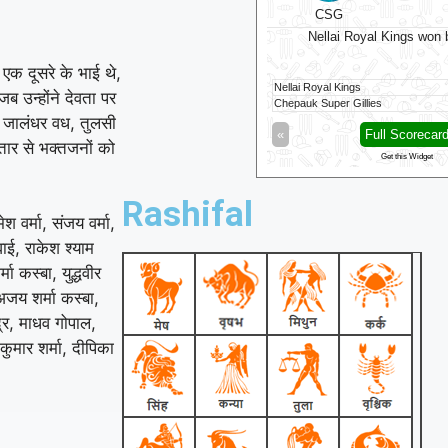
BP
⭐
Trent Rockets
⭐
CSG
Trent Rockets won by 7 wkts
Nellai Royal Kings won 
 एक दूसरे के भाई थे,
ingham Phoenix
111/6 (100)
Nellai Royal Kings
ब उन्होंने देवता पर
t Rockets
116/3 (83)
Chepauk Super Gillies
 जालंधर वध, तुलसी
Full Scorecard
»
«
Full Scorecar
्तार से भक्तजनों को
Get this Widget
Get this Widget
Rashifal
वर्मा, संजय वर्मा,
वाई, राकेश श्याम
ा कस्बा, युद्धवीर
अजय शर्मा कस्बा,
द्र, माधव गोपाल,
कुमार शर्मा, दीपिका