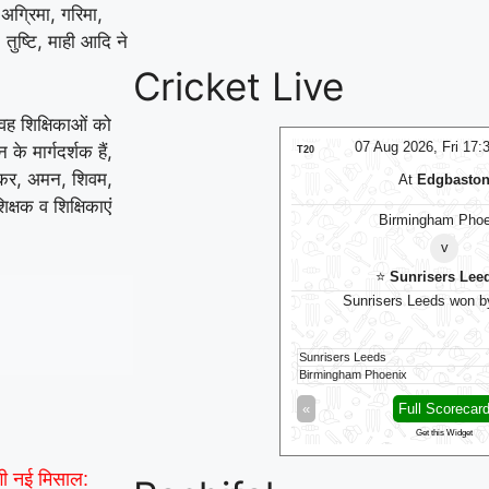
 अग्रिमा, गरिमा,
 तुष्टि, माही आदि ने
Cricket Live
ह शिक्षिकाओं को
07 Aug 2026, Fri 23:00 GMT
07 Aug 2026, Fri 17
े मार्गदर्शक हैं,
LIVE
T20
वाकर, अमन, शिवम,
At
Arnos Vale Ground
At
Edgbasto
्षक व शिक्षिकाएं
Antigua and Barbuda Falcons
Birmingham Phoe
v
v
Jamaica Kingsmen
⭐
Sunrisers Lee
igua and Barbuda Falcons need 155 runs
Sunrisers Leeds won b
ica Kingsmen
167/7 (20)
Sunrisers Leeds
gua And Barbuda Falcons
13/1 (2.1)
Birmingham Phoenix
Full Scorecard
»
«
Full Scorecar
Get this Widget
Get this Widget
गी नई मिसाल: