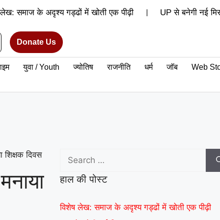
|
 लेख: समाज के अदृश्य गड्ढों में खोती एक पीढ़ी
UP से बनेगी नई मिसा
|
रेंगे अमन
वरिष्ठ शिक्षाविद् डॉ. सत्यवीर सिंह को समग्र शिक्षा (माध
Donate Us
वर्ल्ड रिकॉर्ड की खुशी से गूंजा माय भारत केंद्र, युवाओं ने कहा- यह हमारी प
राइम
युवा / Youth
ज्योतिष
राजनीति
धर्म
जॉब
Web Sto
थ क्लब के नेचर नीड्स यू अभियान ने पर्यावरण अनुकूल जीवनशैली पर वैश्विक 
|
रिकॉर्ड समारोह में जब दिखे बागपत के अमन, गर्व से भर उठा यूपी
या शिक्षक दिवस
े मनाया
हाल की पोस्ट
विशेष लेख: समाज के अदृश्य गड्ढों में खोती एक पीढ़ी