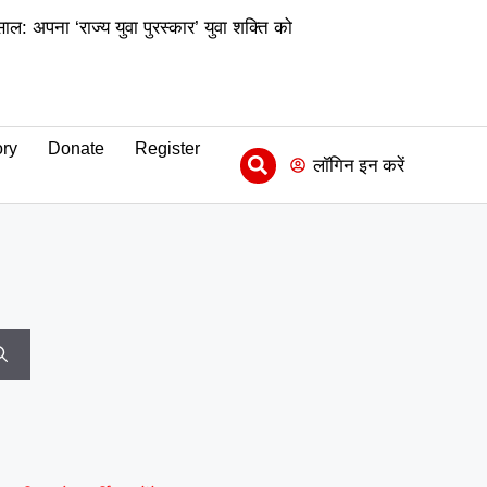
ल: अपना ‘राज्य युवा पुरस्कार’ युवा शक्ति को
|
्यमिक) के जिला समन्वयक का प्रभार
|
ीढ़ी की उपलब्धि
माय भारत से जुड़े
ry
Donate
Register
|
संवाद को दिया बढ़ावा
MY Bharat
लॉगिन इन करें