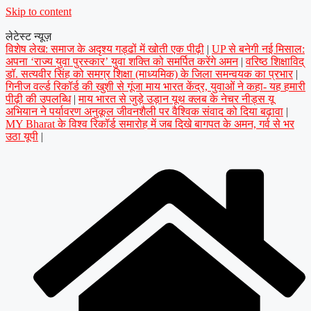
Skip to content
लेटेस्ट न्यूज़
विशेष लेख: समाज के अदृश्य गड्ढों में खोती एक पीढ़ी
|
UP से बनेगी नई मिसाल:
अपना ‘राज्य युवा पुरस्कार’ युवा शक्ति को समर्पित करेंगे अमन
|
वरिष्ठ शिक्षाविद्
डॉ. सत्यवीर सिंह को समग्र शिक्षा (माध्यमिक) के जिला समन्वयक का प्रभार
|
गिनीज वर्ल्ड रिकॉर्ड की खुशी से गूंजा माय भारत केंद्र, युवाओं ने कहा- यह हमारी
पीढ़ी की उपलब्धि
|
माय भारत से जुड़े उड़ान यूथ क्लब के नेचर नीड्स यू
अभियान ने पर्यावरण अनुकूल जीवनशैली पर वैश्विक संवाद को दिया बढ़ावा
|
MY Bharat के विश्व रिकॉर्ड समारोह में जब दिखे बागपत के अमन, गर्व से भर
उठा यूपी
|