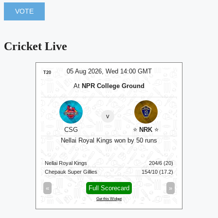
Cricket Live
MT
05 Aug 2026, Wed 14:00 GMT
0
T20
T20
At
NPR College Ground
v
ockets
⭐
CSG
⭐
NRK
⭐
C
ts
Nellai Royal Kings won by 50 runs
111/6 (100)
Nellai Royal Kings
204/6 (20)
Colombo K
116/3 (83)
Chepauk Super Gillies
154/10 (17.2)
Kandy Roy
»
«
Full Scorecard
»
«
Get this Widget