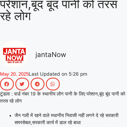
परेशान,बूंद बूंद पानी को तरस
|
गिनीज वर्ल्ड रिकॉर्ड की खुशी से गूंजा माय
रहे लोग
भारत केंद्र, युवाओं ने कहा- यह हमारी पीढ़ी
|
की उपलब्धि
माय भारत से जुड़े उड़ान
यूथ क्लब के नेचर नीड्स यू अभियान ने
पर्यावरण अनुकूल जीवनशैली पर वैश्विक संवाद
jantaNow
|
को दिया बढ़ावा
MY Bharat के विश्व
रिकॉर्ड समारोह में जब दिखे बागपत के अमन,
Last Updated on
5:26 pm
May 20, 2025
|
गर्व से भर उठा यूपी
टूंडला :
वार्ड नंबर 19 के स्थानीय लोग पानी के लिए परेशान,बूंद बूंद पानी को
तरस रहे लोग
जैन गली में रहने वाले स्थानीय निवासी नहीं लगने दे रहे सरकारी
समरसेबल,सरकारी कार्य में डाल रहे बाधा