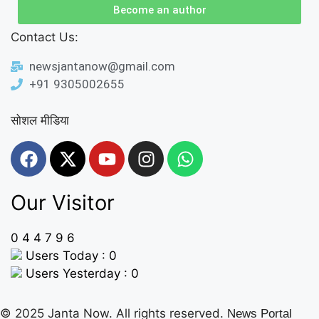
Become an author
Contact Us:
newsjantanow@gmail.com
+91 9305002655
सोशल मीडिया
Our Visitor
0
4
4
7
9
6
Users Today : 0
Users Yesterday : 0
© 2025 Janta Now. All rights reserved.
News Portal