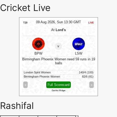
Cricket Live
09 Aug 2026, Sun 13:30 GMT
09 A
LIVE
T20
LIVE
T20
At
Lord's
v
BPW
LSW
Birmingham Phoenix Women need 59 runs in 19
balls
Welsh F
 runs
6/8 (20)
London Spirit Women
140/4 (100)
Sunrisers Leed
1/0 (2.5)
Birmingham Phoenix Women
82/6 (81)
Welsh Fire
»
«
Full Scorecard
»
«
Get this Widget
Rashifal