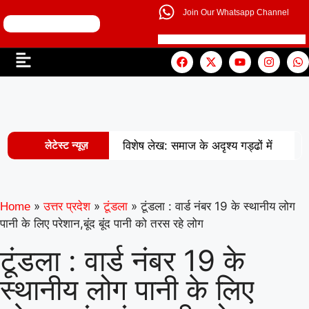
Join Our Whatsapp Channel
लेटेस्ट न्यूज़
विशेष लेख: समाज के अदृश्य गड्ढों में
|
खोती एक पीढ़ी
UP से बनेगी नई
मिसाल: अपना ‘राज्य युवा पुरस्कार’ युवा शक्ति
»
»
»
टूंडला : वार्ड नंबर 19 के स्थानीय लोग
Home
उत्तर प्रदेश
टूंडला
पानी के लिए परेशान,बूंद बूंद पानी को तरस रहे लोग
|
को समर्पित करेंगे अमन
वरिष्ठ
टूंडला : वार्ड नंबर 19 के
शिक्षाविद् डॉ. सत्यवीर सिंह को समग्र शिक्षा
स्थानीय लोग पानी के लिए
(माध्यमिक) के जिला समन्वयक का प्रभार