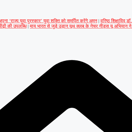
ना ‘राज्य युवा पुरस्कार’ युवा शक्ति को समर्पित करेंगे अमन
|
वरिष्ठ शिक्षाविद् 
 पीढ़ी की उपलब्धि
|
माय भारत से जुड़े उड़ान यूथ क्लब के नेचर नीड्स यू अभियान न