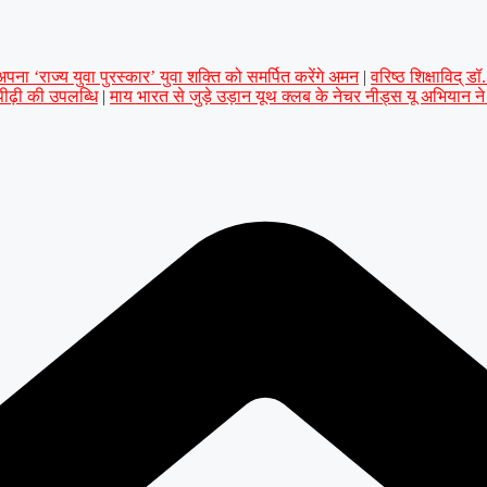
ना ‘राज्य युवा पुरस्कार’ युवा शक्ति को समर्पित करेंगे अमन
|
वरिष्ठ शिक्षाविद् 
 पीढ़ी की उपलब्धि
|
माय भारत से जुड़े उड़ान यूथ क्लब के नेचर नीड्स यू अभियान न