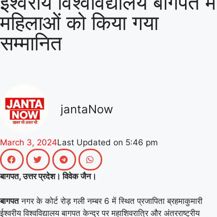
ईश्वरीय विश्वविद्यालय बागपत में
महिलाओं को किया गया
वर्ल्ड रिकॉर्ड की खुशी से गूंजा माय भारत केंद्र, युवाओं
सम्मानित
ने कहा- यह हमारी पीढ़ी की उपलब्धि
|
माय भारत से
जुड़े उड़ान यूथ क्लब के नेचर नीड्स यू अभियान ने
पर्यावरण अनुकूल जीवनशैली पर वैश्विक संवाद को
दिया बढ़ावा
|
MY Bharat के विश्व रिकॉर्ड समारोह
jantaNow
में जब दिखे बागपत के अमन, गर्व से भर उठा यूपी
|
March 3, 2024
Last Updated on
5:46 pm
बागपत, उत्तर प्रदेश। विवेक जैन।
बागपत
नगर के कोर्ट रोड़ गली नम्बर 6 में स्थित प्रजापिता ब्रहमाकुमारी
ईश्वरीय विश्वविद्यालय बागपत केन्द्र पर महाशिवरात्रि और अंतरराष्ट्रीय