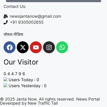
Contact Us:
newsjantanow@gmail.com
+91 9305002655
सोशल मीडिया
Our Visitor
0
4
4
7
9
6
Users Today : 0
Users Yesterday : 0
© 2025 Janta Now. All rights reserved.
News Portal
Developed
by New Traffic Tail