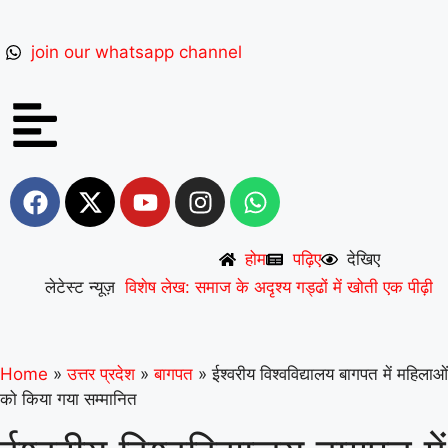
join our whatsapp channel
होम
पढ़िए
देखिए
लेटेस्ट न्यूज़
विशेष लेख: समाज के अदृश्य गड्ढों में खोती एक पीढ़ी
|
UP से बनेगी नई मिसाल: अपना ‘राज्य युवा
पुरस्कार’ युवा शक्ति को समर्पित करेंगे अमन
|
वरिष्ठ
Home
»
उत्तर प्रदेश
»
बागपत
»
ईश्वरीय विश्वविद्यालय बागपत में महिलाओं
को किया गया सम्मानित
शिक्षाविद् डॉ. सत्यवीर सिंह को समग्र शिक्षा
(माध्यमिक) के जिला समन्वयक का प्रभार
|
गिनीज