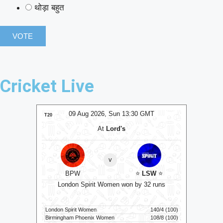
थोड़ा बहुत
Cricket Live
MT
09 Aug 2026, Sun 13:30 GMT
0
T20
T20
At
Lord's
v
RK
BPW
⭐
LSW
⭐
Su
y 8 wkts
London Spirit Women won by 32 runs
206/8 (20)
London Spirit Women
140/4 (100)
Sunrisers 
207/2 (18.1)
Birmingham Phoenix Women
108/8 (100)
Welsh Fire