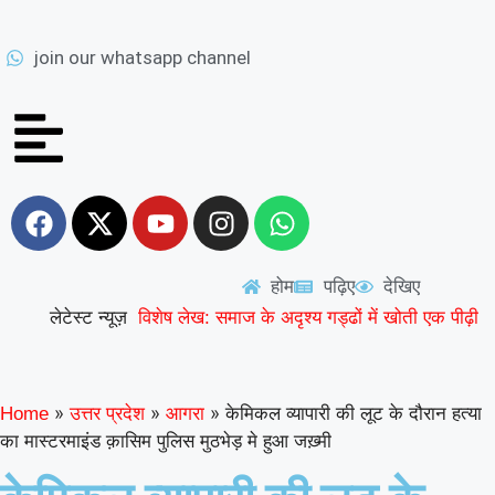
join our whatsapp channel
होम
पढ़िए
देखिए
लेटेस्ट न्यूज़
विशेष लेख: समाज के अदृश्य गड्ढों में खोती एक पीढ़ी
|
UP से बनेगी नई मिसाल: अपना ‘राज्य युवा
|
पुरस्कार’ युवा शक्ति को समर्पित करेंगे अमन
वरिष्ठ
»
»
»
केमिकल व्यापारी की लूट के दौरान हत्या
Home
उत्तर प्रदेश
आगरा
का मास्टरमाइंड क़ासिम पुलिस मुठभेड़ मे हुआ जख़्मी
शिक्षाविद् डॉ. सत्यवीर सिंह को समग्र शिक्षा