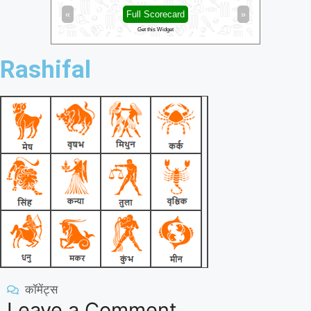
»
«
Full Scorecard
»
«
Get this Widget
Rashifal
कॉमेंट्स
Leave a Comment