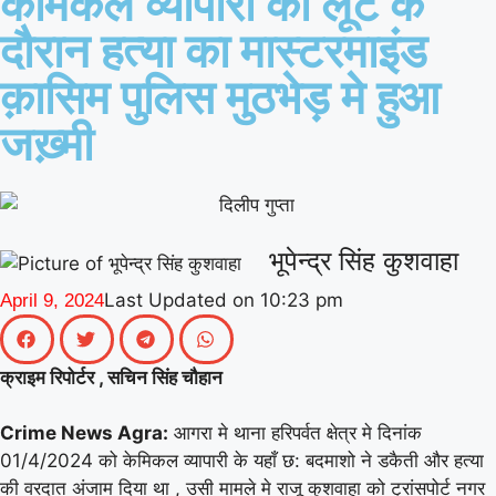
केमिकल व्यापारी की लूट के
|
(माध्यमिक) के जिला समन्वयक का प्रभार
गिनीज
दौरान हत्या का मास्टरमाइंड
वर्ल्ड रिकॉर्ड की खुशी से गूंजा माय भारत केंद्र, युवाओं
क़ासिम पुलिस मुठभेड़ मे हुआ
|
ने कहा- यह हमारी पीढ़ी की उपलब्धि
माय भारत से
जख़्मी
जुड़े उड़ान यूथ क्लब के नेचर नीड्स यू अभियान ने
पर्यावरण अनुकूल जीवनशैली पर वैश्विक संवाद को
|
दिया बढ़ावा
MY Bharat के विश्व रिकॉर्ड समारोह
भूपेन्द्र सिंह कुशवाहा
|
में जब दिखे बागपत के अमन, गर्व से भर उठा यूपी
Last Updated on
10:23 pm
April 9, 2024
क्राइम रिपोर्टर , सचिन सिंह चौहान
Crime News Agra:
आगरा मे थाना हरिपर्वत क्षेत्र मे दिनांक
01/4/2024 को केमिकल व्यापारी के यहाँ छ: बदमाशो ने डकैती और हत्या
की वरदात अंजाम दिया था , उसी मामले मे राजू कुशवाहा को ट्रांसपोर्ट नगर