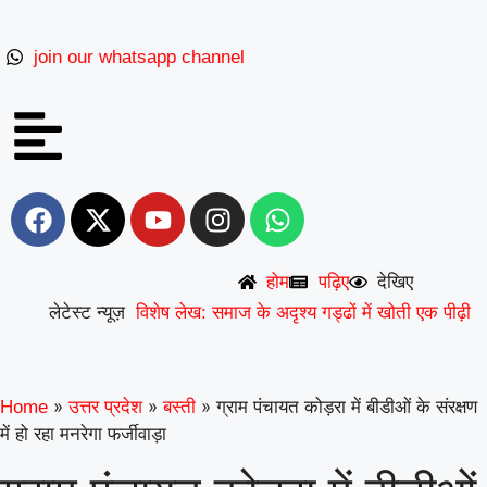
join our whatsapp channel
देखिए
होम
पढ़िए
लेटेस्ट न्यूज़
विशेष लेख: समाज के अदृश्य गड्ढों में खोती एक पीढ़ी
|
UP से बनेगी नई मिसाल: अपना ‘राज्य युवा
|
पुरस्कार’ युवा शक्ति को समर्पित करेंगे अमन
वरिष्ठ
»
»
»
ग्राम पंचायत कोड़रा में बीडीओं के संरक्षण
Home
उत्तर प्रदेश
बस्ती
में हो रहा मनरेगा फर्जीवाड़ा
शिक्षाविद् डॉ. सत्यवीर सिंह को समग्र शिक्षा