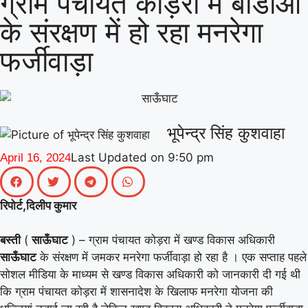
ग्राम पंचायत कोड़रा में बीडीओं
|
(माध्यमिक) के जिला समन्वयक का प्रभार
गिनीज
के संरक्षण में हो रहा मनरेगा
वर्ल्ड रिकॉर्ड की खुशी से गूंजा माय भारत केंद्र, युवाओं
फर्जीवाड़ा
|
ने कहा- यह हमारी पीढ़ी की उपलब्धि
माय भारत से
जुड़े उड़ान यूथ क्लब के नेचर नीड्स यू अभियान ने
पर्यावरण अनुकूल जीवनशैली पर वैश्विक संवाद को
भूपेन्द्र सिंह कुशवाहा
|
दिया बढ़ावा
MY Bharat के विश्व रिकॉर्ड समारोह
Last Updated on
9:50 pm
April 16, 2024
|
में जब दिखे बागपत के अमन, गर्व से भर उठा यूपी
रिपोर्ट,दिलीप कुमार
बस्ती
(
साऊँघाट
) – ग्राम पंचायत कोड़रा में खण्ड विकास अधिकारी
साऊँघाट
के संरक्षण में जमकर मनरेगा फर्जीवाड़ा हो रहा है । एक सप्ताह पहले
सोशल मीडिया के माध्यम से खण्ड विकास अधिकारी को जानकारी दी गई थी
कि ग्राम पंचायत कोड़रा में शासनादेश के खिलाफ मनरेगा योजना की