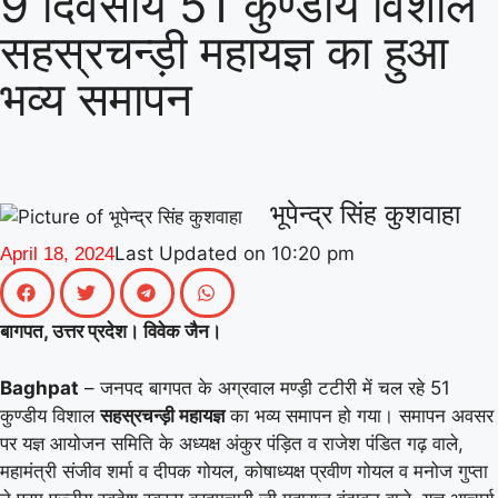
9 दिवसीय 51 कुण्डीय विशाल
|
(माध्यमिक) के जिला समन्वयक का प्रभार
गिनीज
सहस्रचन्ड़ी महायज्ञ का हुआ
वर्ल्ड रिकॉर्ड की खुशी से गूंजा माय भारत केंद्र, युवाओं
भव्य समापन
|
ने कहा- यह हमारी पीढ़ी की उपलब्धि
माय भारत से
जुड़े उड़ान यूथ क्लब के नेचर नीड्स यू अभियान ने
पर्यावरण अनुकूल जीवनशैली पर वैश्विक संवाद को
भूपेन्द्र सिंह कुशवाहा
|
दिया बढ़ावा
MY Bharat के विश्व रिकॉर्ड समारोह
Last Updated on
10:20 pm
April 18, 2024
|
में जब दिखे बागपत के अमन, गर्व से भर उठा यूपी
बागपत, उत्तर प्रदेश। विवेक जैन।
Baghpat
– जनपद बागपत के अग्रवाल मण्ड़ी टटीरी में चल रहे 51
कुण्डीय विशाल
सहस्रचन्ड़ी महायज्ञ
का भव्य समापन हो गया। समापन अवसर
पर यज्ञ आयोजन समिति के अध्यक्ष अंकुर पंड़ित व राजेश पंडित गढ़ वाले,
महामंत्री संजीव शर्मा व दीपक गोयल, कोषाध्यक्ष प्रवीण गोयल व मनोज गुप्ता