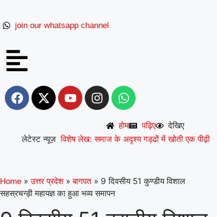
join our whatsapp channel
देखिए
होम
पढ़िए
लेटेस्ट न्यूज़
विशेष लेख: समाज के अदृश्य गड्ढों में खोती एक पीढ़ी
|
UP से बनेगी नई मिसाल: अपना ‘राज्य युवा
|
पुरस्कार’ युवा शक्ति को समर्पित करेंगे अमन
वरिष्ठ
»
»
»
9 दिवसीय 51 कुण्डीय विशाल
Home
उत्तर प्रदेश
बागपत
सहस्रचन्ड़ी महायज्ञ का हुआ भव्य समापन
शिक्षाविद् डॉ. सत्यवीर सिंह को समग्र शिक्षा