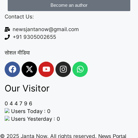
Become an author
Contact Us:
newsjantanow@gmail.com
+91 9305002655
सोशल मीडिया
Our Visitor
0
4
4
7
9
6
Users Today : 0
Users Yesterday : 0
© 2025 Janta Now. All rights reserved.
News Portal