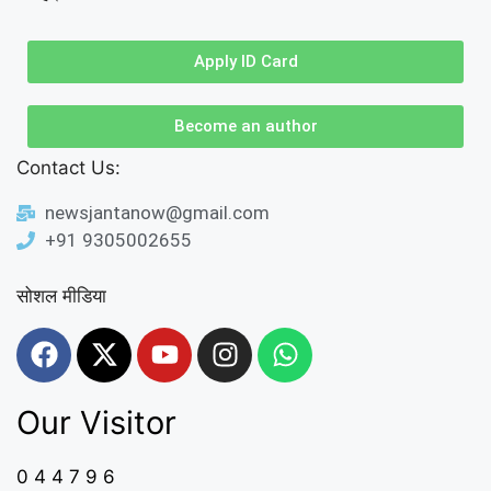
Apply ID Card
Become an author
Contact Us:
newsjantanow@gmail.com
+91 9305002655
सोशल मीडिया
Our Visitor
0
4
4
7
9
6