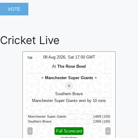
Cricket Live
08 Aug 2026, Sat 17:00 GMT
08 Aug 20
VE
T20
T20
At
The Rose Bowl
At
R.Pr
⭐
Manchester Super Giants
⭐
⭐
Gal
v
Southern Brave
J
Manchester Super Giants won by 10 runs
Galle Gal
ls
0)
Manchester Super Giants
149/8 (100)
Jaffna Kings
5)
Southern Brave
139/6 (100)
Galle Gallants
»
«
Full Scorecard
»
«
Fu
Get this Widget