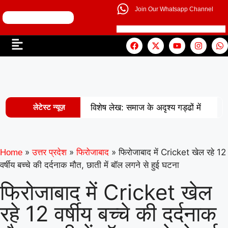
Join Our Whatsapp Channel
लेटेस्ट न्यूज़
विशेष लेख: समाज के अदृश्य गड्ढों में
|
खोती एक पीढ़ी
UP से बनेगी नई
मिसाल: अपना ‘राज्य युवा पुरस्कार’ युवा शक्ति
»
»
»
फिरोजाबाद में Cricket खेल रहे 12
Home
उत्तर प्रदेश
फिरोजाबाद
वर्षीय बच्चे की दर्दनाक मौत, छाती में बॉल लगने से हुई घटना
|
को समर्पित करेंगे अमन
वरिष्ठ
फिरोजाबाद में Cricket खेल
शिक्षाविद् डॉ. सत्यवीर सिंह को समग्र शिक्षा
रहे 12 वर्षीय बच्चे की दर्दनाक
(माध्यमिक) के जिला समन्वयक का प्रभार