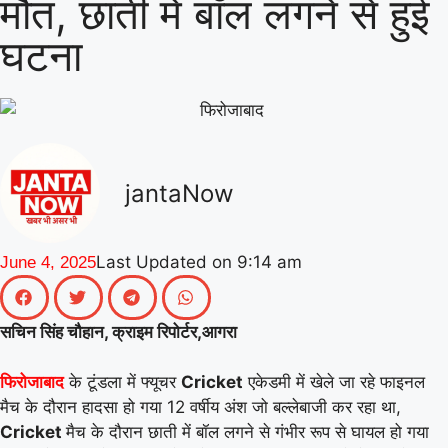
मौत, छाती में बॉल लगने से हुई
|
गिनीज वर्ल्ड रिकॉर्ड की खुशी से गूंजा माय
घटना
भारत केंद्र, युवाओं ने कहा- यह हमारी पीढ़ी
|
की उपलब्धि
माय भारत से जुड़े उड़ान
यूथ क्लब के नेचर नीड्स यू अभियान ने
पर्यावरण अनुकूल जीवनशैली पर वैश्विक संवाद
jantaNow
|
को दिया बढ़ावा
MY Bharat के विश्व
रिकॉर्ड समारोह में जब दिखे बागपत के अमन,
Last Updated on
9:14 am
June 4, 2025
|
गर्व से भर उठा यूपी
सचिन सिंह चौहान, क्राइम रिपोर्टर,आगरा
के टूंडला में फ्यूचर
Cricket
एकेडमी में खेले जा रहे फाइनल
फिरोजाबाद
मैच के दौरान हादसा हो गया 12 वर्षीय अंश जो बल्लेबाजी कर रहा था,
Cricket
मैच के दौरान छाती में बॉल लगने से गंभीर रूप से घायल हो गया