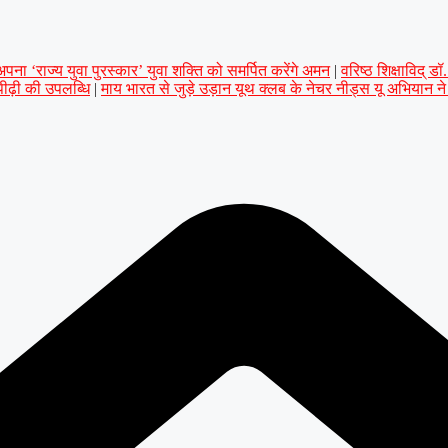
ना ‘राज्य युवा पुरस्कार’ युवा शक्ति को समर्पित करेंगे अमन
|
वरिष्ठ शिक्षाविद् 
 पीढ़ी की उपलब्धि
|
माय भारत से जुड़े उड़ान यूथ क्लब के नेचर नीड्स यू अभियान न