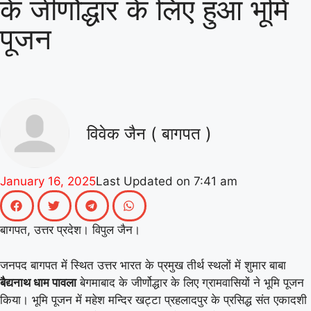
के जीर्णोद्धार के लिए हुआ भूमि
|
गिनीज वर्ल्ड रिकॉर्ड की खुशी से गूंजा
पूजन
माय भारत केंद्र, युवाओं ने कहा- यह हमारी
|
पीढ़ी की उपलब्धि
माय भारत से जुड़े
उड़ान यूथ क्लब के नेचर नीड्स यू अभियान ने
पर्यावरण अनुकूल जीवनशैली पर वैश्विक संवाद
विवेक जैन ( बागपत )
|
को दिया बढ़ावा
MY Bharat के
विश्व रिकॉर्ड समारोह में जब दिखे बागपत के
January 16, 2025
Last Updated on
7:41 am
|
अमन, गर्व से भर उठा यूपी
बागपत, उत्तर प्रदेश। विपुल जैन।
जनपद बागपत में स्थित उत्तर भारत के प्रमुख तीर्थ स्थलों में शुमार बाबा
बैद्यनाथ धाम पावला
बेगमाबाद के जीर्णोद्धार के लिए ग्रामवासियों ने भूमि पूजन
किया। भूमि पूजन में महेश मन्दिर खट्टा प्रहलादपुर के प्रसिद्ध संत एकादशी