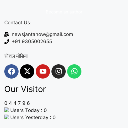
Become an author
Contact Us:
newsjantanow@gmail.com
+91 9305002655
सोशल मीडिया
Our Visitor
0
4
4
7
9
6
Users Today : 0
Users Yesterday : 0