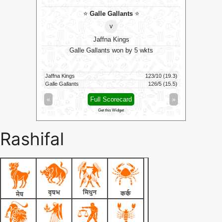
s
⭐
⭐
Galle Gallants
⭐
v
Jaffna Kings
10 runs
Galle Gallants won by 5 wkts
Tric
149/8 (100)
Jaffna Kings
123/10 (19.3)
Skm Salem 
139/6 (100)
Galle Gallants
126/5 (15.5)
Trichy Gra
»
«
Full Scorecard
»
«
Get this Widget
Rashifal