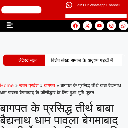
Join Our Whatsapp Channel
लेटेस्ट न्यूज़
विशेष लेख: समाज के अदृश्य गड्ढों में
|
खोती एक पीढ़ी
UP से बनेगी नई
मिसाल: अपना ‘राज्य युवा पुरस्कार’ युवा शक्ति
Home
»
उत्तर प्रदेश
»
बागपत
»
बागपत के प्रसिद्ध तीर्थ बाबा बैद्यनाथ
धाम पावला बेगमाबाद के जीर्णोद्धार के लिए हुआ भूमि पूजन
|
को समर्पित करेंगे अमन
वरिष्ठ
बागपत के प्रसिद्ध तीर्थ बाबा
शिक्षाविद् डॉ. सत्यवीर सिंह को समग्र शिक्षा
बैद्यनाथ धाम पावला बेगमाबाद
(माध्यमिक) के जिला समन्वयक का प्रभार