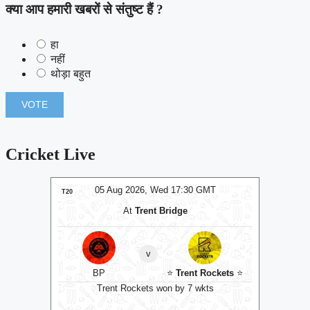
क्या आप हमारी खबरों से संतुष्ट हैं ?
हा
नहीं
थोड़ा बहुत
Cricket Live
MT
05 Aug 2026, Wed 17:30 GMT
0
LIVE
T20
T20
At
Trent Bridge
v
BP
⭐
Trent Rockets
⭐
C
bowl
Trent Rockets won by 7 wkts
Nel