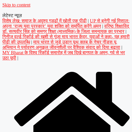
Skip to content
लेटेस्ट न्यूज़
विशेष लेख: समाज के अदृश्य गड्ढों में खोती एक पीढ़ी
|
UP से बनेगी नई मिसाल:
अपना ‘राज्य युवा पुरस्कार’ युवा शक्ति को समर्पित करेंगे अमन
|
वरिष्ठ शिक्षाविद्
डॉ. सत्यवीर सिंह को समग्र शिक्षा (माध्यमिक) के जिला समन्वयक का प्रभार
|
गिनीज वर्ल्ड रिकॉर्ड की खुशी से गूंजा माय भारत केंद्र, युवाओं ने कहा- यह हमारी
पीढ़ी की उपलब्धि
|
माय भारत से जुड़े उड़ान यूथ क्लब के नेचर नीड्स यू
अभियान ने पर्यावरण अनुकूल जीवनशैली पर वैश्विक संवाद को दिया बढ़ावा
|
MY Bharat के विश्व रिकॉर्ड समारोह में जब दिखे बागपत के अमन, गर्व से भर
उठा यूपी
|