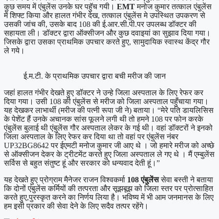
कुछ समय में एंबुलेंस उनके घर पहुॅच गयी।
EMT
मनोज कुमार तत्काल एंबुलेंस
में शिफ्ट किया और हालत गंभीर देख, तत्काल एंबुलेंस मे उपस्थित उपकरण से
उसकी जांच की, उसके बाद 108 की ई.आर.सी.पी.पर उपलब्ध डॉक्टर की
सहायता ली। डॉक्टर द्वारा ऑक्सीजन और कुछ दवाइयां का सुझाव दिया गया।
जिसके द्वारा उसका प्राथमिक उपचार करते हुए, सामुदायिक स्वास्थ केंद्र गौर
ले गये।
ई.म.टी. के प्राथमिक उपचार द्वारा बची मरीज की जान
जहां हालत गंभीर देखते हुए डॉक्टर ने उन्हे जिला अस्पताल के लिए रेफर कर
दिया गया। उसी 108 की एंबुलेंस से मरीज को जिला अस्पताल पहुँचाया गया।
यह देखकर लाभार्थी (मरीज की पत्नी रूपा जी ने) बताया। “मेरे पति डायलिसिस
के पेशेंट हैं उनके अचानक सांस फूलने लगी थी तो हमने 108 पर फोन करके
एंबुलेंस बुलाई थी एंबुलेंस गौर अस्पताल लेकर के गई थी। वहां डॉक्टरों ने इनको
जिला अस्पताल के लिए रेफर कर दिया था तो वहां पर एंबुलेंस नंबर
UP32BG8642 पर ईएमटी मनोज कुमार जी आए थे । जो हमारे मरीज को अच्छे
से ऑक्सीजन देकर के ट्रीटमेंट करते हुए जिला अस्पताल ले गए थे । मैं एम्बुलेंस
सर्विस से बहुत संतुष्ट हूं और सरकार को धन्यवाद देती हूं।”
यह देखते हुए प्रोग्राम मैनेजर राजन विश्वकर्मा
108 एंबुलेंस
सेवा बस्ती ने बताया
कि दोनों एंबुलेंस कर्मियों की तत्परता और सूझबूझ को जिला स्तर पर प्रोत्साहित
करते हुए,पुरस्कृत करने का निर्णय लिया है। भविष्य में भी आम जनमानस के लिए
हम इसी प्रकार की सेवा देने के लिए सदैव तत्पर रहेंगे।