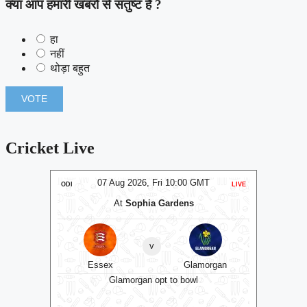
क्या आप हमारी खबरों से संतुष्ट हैं ?
हा
नहीं
थोड़ा बहुत
Cricket Live
T
07 Aug 2026, Fri 10:00 GMT
LIVE
ODI
LIVE
ODI
und
At
Sophia Gardens
v
shire
Essex
Glamorgan
Gl
Glamorgan opt to bowl