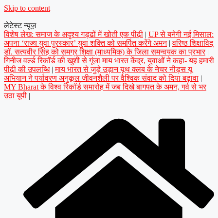
Skip to content
लेटेस्ट न्यूज़
विशेष लेख: समाज के अदृश्य गड्ढों में खोती एक पीढ़ी
|
UP से बनेगी नई मिसाल:
अपना ‘राज्य युवा पुरस्कार’ युवा शक्ति को समर्पित करेंगे अमन
|
वरिष्ठ शिक्षाविद्
डॉ. सत्यवीर सिंह को समग्र शिक्षा (माध्यमिक) के जिला समन्वयक का प्रभार
|
गिनीज वर्ल्ड रिकॉर्ड की खुशी से गूंजा माय भारत केंद्र, युवाओं ने कहा- यह हमारी
पीढ़ी की उपलब्धि
|
माय भारत से जुड़े उड़ान यूथ क्लब के नेचर नीड्स यू
अभियान ने पर्यावरण अनुकूल जीवनशैली पर वैश्विक संवाद को दिया बढ़ावा
|
MY Bharat के विश्व रिकॉर्ड समारोह में जब दिखे बागपत के अमन, गर्व से भर
उठा यूपी
|