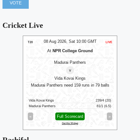
Cricket Live
MT
08 Aug 2026, Sat 10:00 GMT
T20
LIVE
T20
At
NPR College Ground
Madurai Panthers
⭐
An
v
⭐
Vida Kovai Kings
 wkts
Madurai Panthers need 159 runs in 79 balls
Antigua 
121/5 (100)
Vida Kovai Kings
239/4 (20)
Jamaica K
125/1 (82)
Madurai Panthers
81/1 (6.5)
Antigua An
»
«
Full Scorecard
»
«
Get this Widget
Rashifal