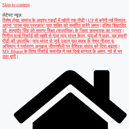
Skip to content
लेटेस्ट न्यूज़
विशेष लेख: समाज के अदृश्य गड्ढों में खोती एक पीढ़ी
|
UP से बनेगी नई मिसाल:
अपना ‘राज्य युवा पुरस्कार’ युवा शक्ति को समर्पित करेंगे अमन
|
वरिष्ठ शिक्षाविद्
डॉ. सत्यवीर सिंह को समग्र शिक्षा (माध्यमिक) के जिला समन्वयक का प्रभार
|
गिनीज वर्ल्ड रिकॉर्ड की खुशी से गूंजा माय भारत केंद्र, युवाओं ने कहा- यह हमारी
पीढ़ी की उपलब्धि
|
माय भारत से जुड़े उड़ान यूथ क्लब के नेचर नीड्स यू
अभियान ने पर्यावरण अनुकूल जीवनशैली पर वैश्विक संवाद को दिया बढ़ावा
|
MY Bharat के विश्व रिकॉर्ड समारोह में जब दिखे बागपत के अमन, गर्व से भर
उठा यूपी
|