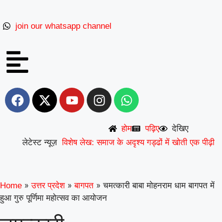
join our whatsapp channel
देखिए
होम
पढ़िए
लेटेस्ट न्यूज़
विशेष लेख: समाज के अदृश्य गड्ढों में खोती एक पीढ़ी
|
UP से बनेगी नई मिसाल: अपना ‘राज्य युवा
|
पुरस्कार’ युवा शक्ति को समर्पित करेंगे अमन
वरिष्ठ
»
»
»
चमत्कारी बाबा मोहनराम धाम बागपत में
Home
उत्तर प्रदेश
बागपत
हुआ गुरु पूर्णिमा महोत्सव का आयोजन
शिक्षाविद् डॉ. सत्यवीर सिंह को समग्र शिक्षा