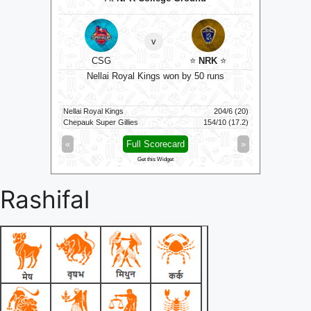
v
ockets
⭐
CSG
⭐
NRK
⭐
C
ts
Nellai Royal Kings won by 50 runs
111/6 (100)
Nellai Royal Kings
204/6 (20)
Colombo K
116/3 (83)
Chepauk Super Gillies
154/10 (17.2)
Kandy Roya
»
«
Full Scorecard
»
«
Get this Widget
Rashifal