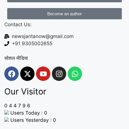
Become an author
Contact Us:
newsjantanow@gmail.com
+91 9305002655
सोशल मीडिया
Our Visitor
0
4
4
7
9
6
Users Today : 0
Users Yesterday : 0