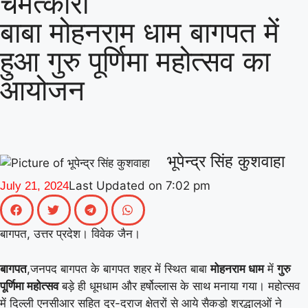
चमत्कारी
|
(माध्यमिक) के जिला समन्वयक का प्रभार
गिनीज
बाबा मोहनराम धाम बागपत में
वर्ल्ड रिकॉर्ड की खुशी से गूंजा माय भारत केंद्र, युवाओं
हुआ गुरु पूर्णिमा महोत्सव का
|
ने कहा- यह हमारी पीढ़ी की उपलब्धि
माय भारत से
आयोजन
जुड़े उड़ान यूथ क्लब के नेचर नीड्स यू अभियान ने
पर्यावरण अनुकूल जीवनशैली पर वैश्विक संवाद को
|
दिया बढ़ावा
MY Bharat के विश्व रिकॉर्ड समारोह
भूपेन्द्र सिंह कुशवाहा
|
में जब दिखे बागपत के अमन, गर्व से भर उठा यूपी
Last Updated on
7:02 pm
July 21, 2024
बागपत, उत्तर प्रदेश। विवेक जैन।
बागपत
,जनपद बागपत के बागपत शहर में स्थित बाबा
मोहनराम धाम
में
गुरु
पूर्णिमा महोत्सव
बड़े ही धूमधाम और हर्षोल्लास के साथ मनाया गया। महोत्सव
में दिल्ली एनसीआर सहित दूर-दराज क्षेत्रों से आये सैकड़ो श्रद्धालुओं ने